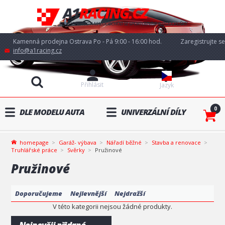
Kamenná prodejna Ostrava Po - Pá 9:00 - 16:00 hod.
Zaregistrujte se
info@a1racing.cz
Přihlásit
Jazyk
0
DLE MODELU AUTA
UNIVERZÁLNÍ DÍLY
homepage
Garáž- výbava
Nářadí běžné
Stavba a renovace
Truhlářské práce
Svěrky
Pružinové
Pružinové
Doporučujeme
Nejlevnější
Nejdražší
V této kategorii nejsou žádné produkty.