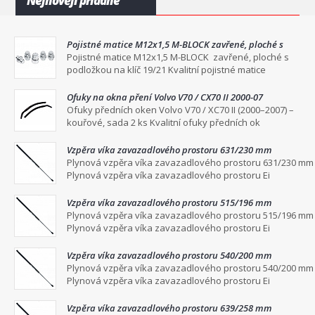
Nejnověji přidané
Pojistné matice M12x1,5 M-BLOCK zavřené, ploché s
podložkou na klíč 19/21
Pojistné matice M12x1,5 M-BLOCK zavřené, ploché s
podložkou na klíč 19/21 Kvalitní pojistné matice
Ofuky na okna pření Volvo V70 / CX70 II 2000-07
Ofuky předních oken Volvo V70 / XC70 II (2000–2007) –
kouřové, sada 2 ks Kvalitní ofuky předních ok
Vzpěra víka zavazadlového prostoru 631/230 mm
Plynová vzpěra víka zavazadlového prostoru 631/230 mm
Plynová vzpěra víka zavazadlového prostoru Ei
Vzpěra víka zavazadlového prostoru 515/196 mm
Plynová vzpěra víka zavazadlového prostoru 515/196 mm
Plynová vzpěra víka zavazadlového prostoru Ei
Vzpěra víka zavazadlového prostoru 540/200 mm
Plynová vzpěra víka zavazadlového prostoru 540/200 mm
Plynová vzpěra víka zavazadlového prostoru Ei
Vzpěra víka zavazadlového prostoru 639/258 mm