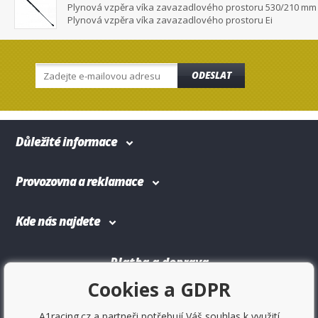
Plynová vzpěra víka zavazadlového prostoru 530/210 mm
Plynová vzpěra víka zavazadlového prostoru Ei
ODESLAT
Důležité informace
Provozovna a reklamace
Kde nás najdete
Platba a doprava
Cookies a GDPR
A1racing.cz a partneři potřebují Váš souhlas k využití