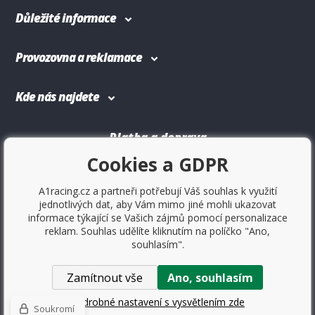
Důležité informace
Provozovna a reklamace
Kde nás najdete
Platba a doprava
Cookies a GDPR
A1racing.cz a partneři potřebují Váš souhlas k využití
jednotlivých dat, aby Vám mimo jiné mohli ukazovat
informace týkající se Vašich zájmů pomocí personalizace
reklam. Souhlas udělíte kliknutím na políčko "Ano,
souhlasím".
Zamítnout vše
Ano, souhlasím
Copyright © 2017
Sportovniautodoplnky.cz
- Tuning shop,
sportovní autodoplňky, tuning auta. Všechny práva vyhrazené.
Podrobné nastavení s vysvětlením zde
Soukromí
WWW stránky
dodal
BINARGON.cz