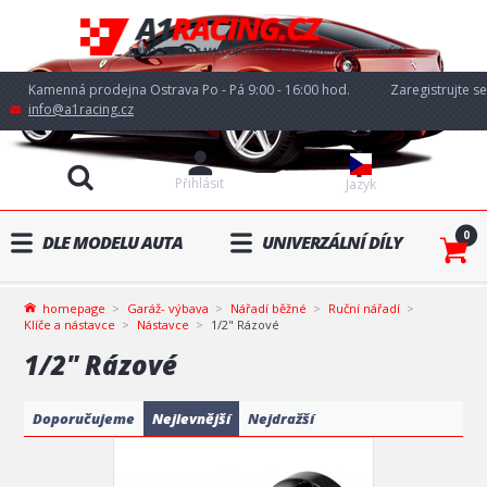
Kamenná prodejna Ostrava Po - Pá 9:00 - 16:00 hod.
Zaregistrujte se
info@a1racing.cz
Přihlásit
Jazyk
0
DLE MODELU AUTA
UNIVERZÁLNÍ DÍLY
homepage
Garáž- výbava
Nářadí běžné
Ruční nářadí
Klíče a nástavce
Nástavce
1/2" Rázové
1/2" Rázové
Doporučujeme
Nejlevnější
Nejdražší