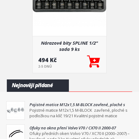
Nárazové bity SPLINE 1/2"
sada 9 ks
494 Kč
2-5 DNŮ
Nejnověji přidané
Pojistné matice M12x1,5 M-BLOCK zavřené, ploché s
podložkou na klíč 19/21
Pojistné matice M12x1,5 M-BLOCK zavřené, ploché s
podložkou na klíč 19/21 Kvalitní pojistné matice
Ofuky na okna pření Volvo V70 / CX70 II 2000-07
Ofuky předních oken Volvo V70 / XC70 II (2000–2007) –