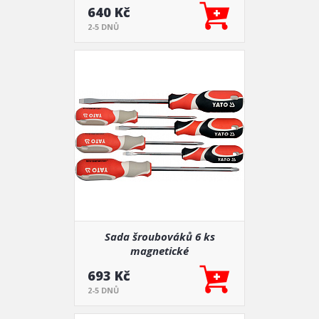
640 Kč
2-5 DNŮ
Sada šroubováků 6 ks
magnetické
693 Kč
2-5 DNŮ