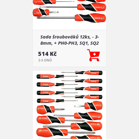
Sada šroubováků 12ks, - 3-
8mm, + PH0-PH3, SQ1, SQ2
514 Kč
2-5 DNŮ