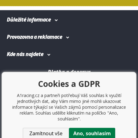
Důležité informace
Provozovna a reklamace
Kde nás najdete
Platba a doprava
Cookies a GDPR
A1racing.cz a partneři potřebují Váš souhlas k využití
jednotlivých dat, aby Vám mimo jiné mohli ukazovat
informace týkající se Vašich zájmů pomocí personalizace
reklam. Souhlas udělíte kliknutím na políčko "Ano,
souhlasím".
Zamítnout vše
Ano, souhlasím
Copyright © 2017
Sportovniautodoplnky.cz
- Tuning shop,