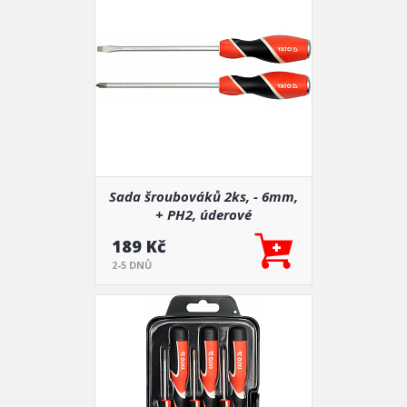
Sada šroubováků 2ks, - 6mm,
+ PH2, úderové
189 Kč
2-5 DNŮ