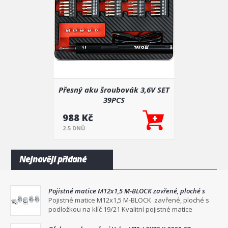
Přesný aku šroubovák 3,6V SET
39PCS
988 Kč
2-5 DNŮ
Nejnověji přidané
Pojistné matice M12x1,5 M-BLOCK zavřené, ploché s
podložkou na klíč 19/21
Pojistné matice M12x1,5 M-BLOCK zavřené, ploché s
podložkou na klíč 19/21 Kvalitní pojistné matice