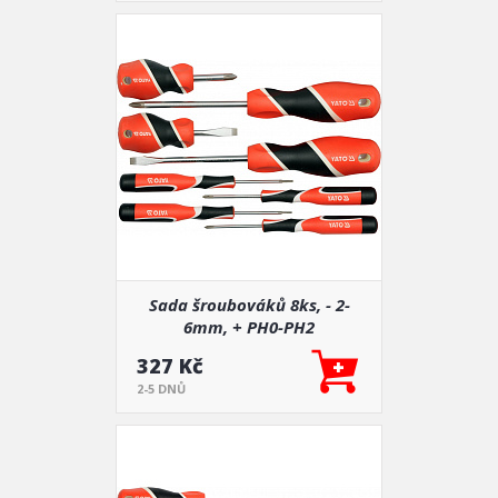
Sada šroubováků 8ks, - 2-
6mm, + PH0-PH2
327 Kč
2-5 DNŮ