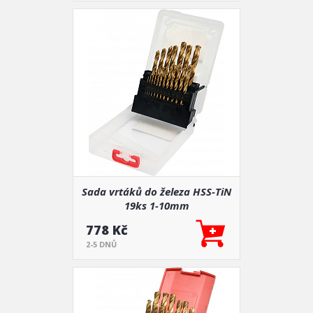
Sada vrtáků do železa HSS-TiN
19ks 1-10mm
778 Kč
2-5 DNŮ