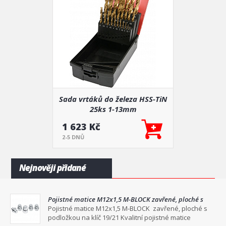
Sada vrtáků do železa HSS-TiN
25ks 1-13mm
1 623 Kč
2-5 DNŮ
Nejnověji přidané
Pojistné matice M12x1,5 M-BLOCK zavřené, ploché s
podložkou na klíč 19/21
Pojistné matice M12x1,5 M-BLOCK zavřené, ploché s
podložkou na klíč 19/21 Kvalitní pojistné matice