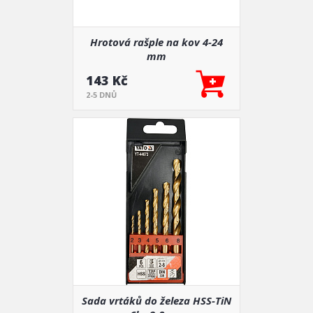
Hrotová rašple na kov 4-24
mm
143 Kč
2-5 DNŮ
Sada vrtáků do železa HSS-TiN