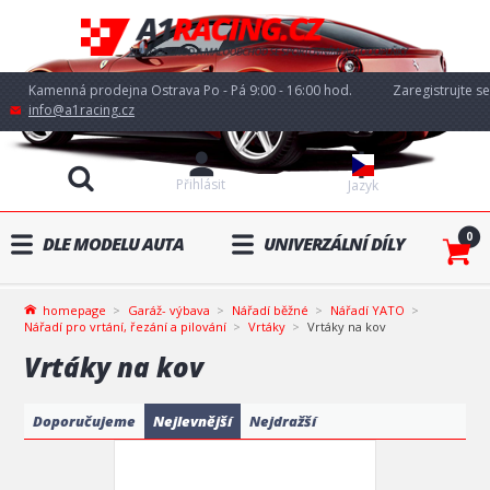
Kamenná prodejna Ostrava Po - Pá 9:00 - 16:00 hod.
Zaregistrujte se
info@a1racing.cz
Přihlásit
Jazyk
0
DLE MODELU AUTA
UNIVERZÁLNÍ DÍLY
homepage
Garáž- výbava
Nářadí běžné
Nářadí YATO
Nářadí pro vrtání, řezání a pilování
Vrtáky
Vrtáky na kov
Vrtáky na kov
Doporučujeme
Nejlevnější
Nejdražší