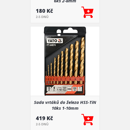
6ks 2-8mm
180 Kč
2-5 DNŮ
Sada vrtáků do železa HSS-TiN
10ks 1-10mm
419 Kč
2-5 DNŮ