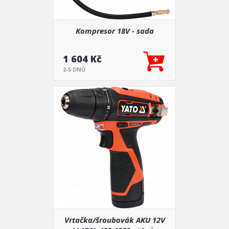
Kompresor 18V - sada
1 604 Kč
2-5 DNŮ
Vrtačka/šroubovák AKU 12V