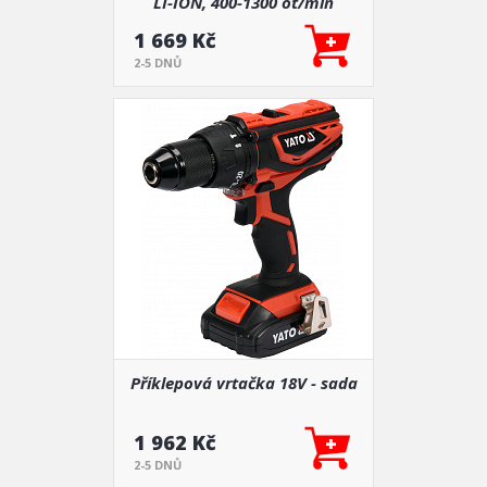
LI-ION, 400-1300 ot/min
1 669 Kč
2-5 DNŮ
Příklepová vrtačka 18V - sada
1 962 Kč
2-5 DNŮ