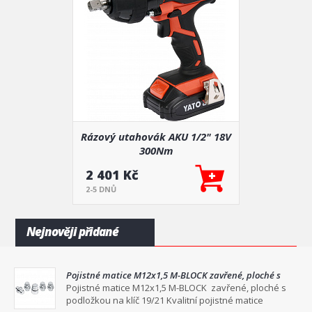
Rázový utahovák AKU 1/2" 18V
300Nm
2 401 Kč
2-5 DNŮ
Nejnověji přidané
Pojistné matice M12x1,5 M-BLOCK zavřené, ploché s
podložkou na klíč 19/21
Pojistné matice M12x1,5 M-BLOCK zavřené, ploché s
podložkou na klíč 19/21 Kvalitní pojistné matice