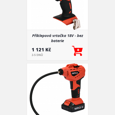
Příklepová vrtačka 18V - bez
baterie
1 121 Kč
2-5 DNŮ