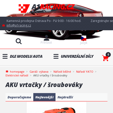
Kamenná prodejna Ostrava Po - Pá 9:00 - 16:00 hod.
Zaregistrujte se
info@a1racing.cz
Přihlásit
Jazyk
0
DLE MODELU AUTA
UNIVERZÁLNÍ DÍLY
homepage
Garáž- výbava
Nářadí běžné
Nářadí YATO
Elektrické nářadí
AKU vrtačky / šroubováky
AKU vrtačky / šroubováky
Doporučujeme
Nejlevnější
Nejdražší