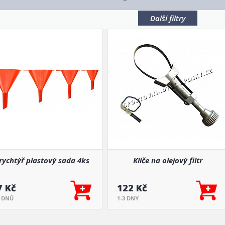
Další filtry
rychtýř plastový sada 4ks
Klíče na olejový filtr
7 Kč
122 Kč
5 DNŮ
1-3 DNY