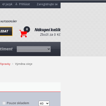
Jazyk
Přihlásit
Zaregistrujte se
0
Nákupní košík
LEDAT
Zboží za 0 Kč
rtiment
řípravky
Výměna oleje
Pouze skladem