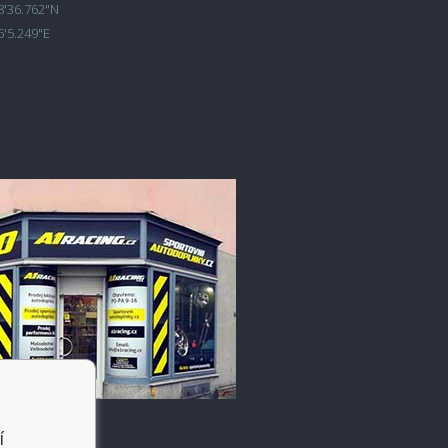
8'36.762"N
6'5.249"E
í