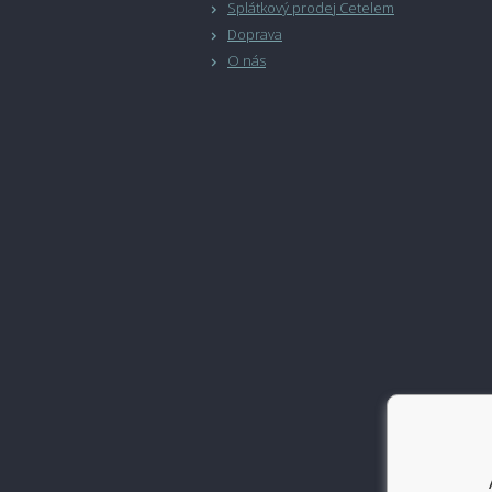
Splátkový prodej Cetelem
Doprava
O nás