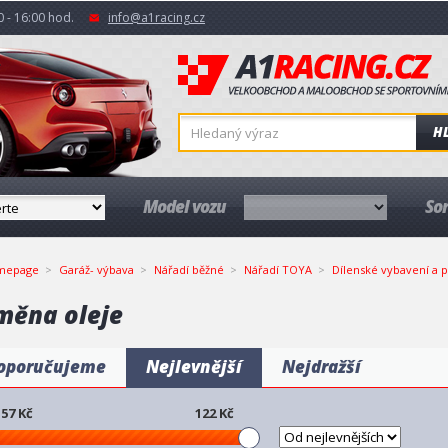
 - 16:00 hod.
info@a1racing.cz
H
Model vozu
So
mepage
Garáž- výbava
Nářadí běžné
Nářadí TOYA
Dílenské vybavení a p
měna oleje
oporučujeme
Nejlevnější
Nejdražší
57
Kč
122
Kč