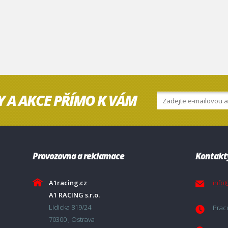
Y A AKCE PŘÍMO K VÁM
Provozovna a reklamace
Kontakt
A1racing.cz
info
A1 RACING s.r.o.
Lidicka 819/24
Praco
70300 , Ostrava