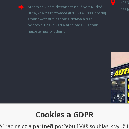
49°4
Autem se k nám dostanete nejlépe z Rudné
18°1
ulice, kde na křižovatce (IMPEXTA 3000, prodej
americkych aut) zahnete doleva a třetí
odbočkou vlevo vedle auto barev Lecher
najdete naši prodejnu.
Cookies a GDPR
Platba a doprava
A1racing.cz a partneři potřebují Váš souhlas k využit