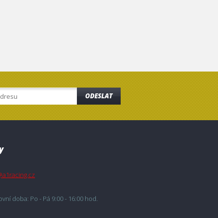
ODESLAT
y
@a1racing.cz
vní doba: Po - Pá 9:00 - 16:00 hod.