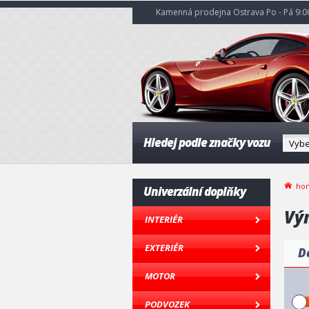
Kamenná prodejna Ostrava Po - Pá 9:00
Hledej podle značky vozu
ho
Univerzální doplňky
Vý
INTERIÉR
EXTERIÉR
D
MOTOR
PODVOZEK