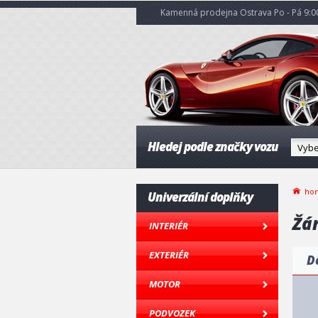
Kamenná prodejna Ostrava Po - Pá 9:00
Hledej podle značky vozu
ho
Univerzální doplňky
Žá
INTERIÉR
EXTERIÉR
D
MOTOR
PODVOZEK