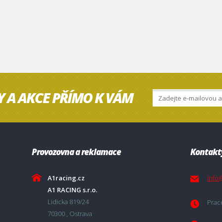
Y A AKCE PŘÍMO K VÁM
Provozovna a reklamace
Kontakt
A1racing.cz
info
A1 RACING s.r.o.
Lidicka 819/24
Praco
70300 , Ostrava