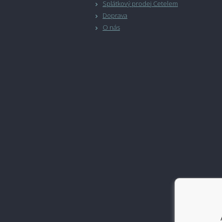
Splátkový prodej Cetelem
Doprava
O nás