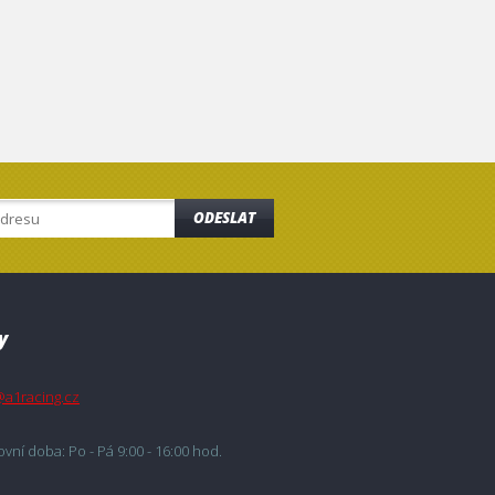
ODESLAT
y
@a1racing.cz
vní doba: Po - Pá 9:00 - 16:00 hod.