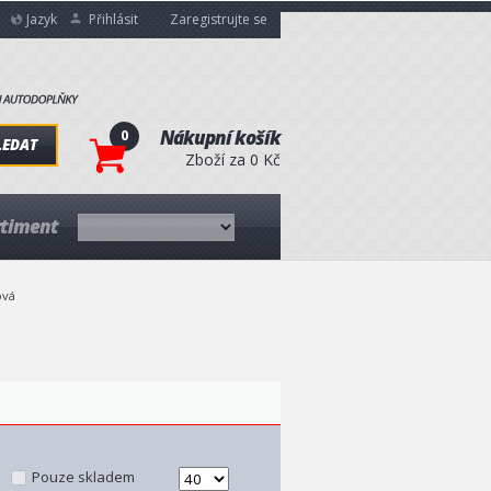
Jazyk
Přihlásit
Zaregistrujte se
0
Nákupní košík
LEDAT
Zboží za 0 Kč
rtiment
ová
Pouze skladem