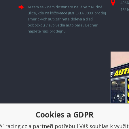
49°4
Autem se k nám dostanete nejlépe z Rudné
18°1
ulice, kde na křižovatce (IMPEXTA 3000, prodej
americkych aut) zahnete doleva a třetí
odbočkou vlevo vedle auto barev Lecher
najdete naši prodejnu.
Cookies a GDPR
Platba a doprava
A1racing.cz a partneři potřebují Váš souhlas k využit