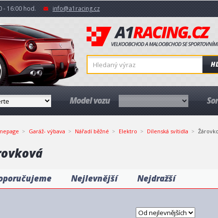
 - 16:00 hod.
info@a1racing.cz
H
Model vozu
So
mepage
Garáž- výbava
Nářadí běžné
Elektro
Dílenská svítidla
Žárovk
rovková
oporučujeme
Nejlevnější
Nejdražší