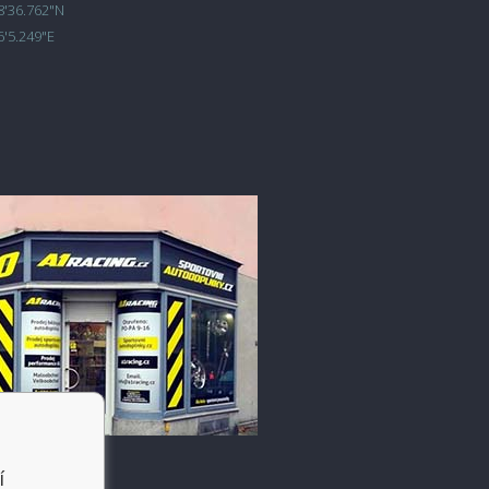
8'36.762"N
6'5.249"E
í