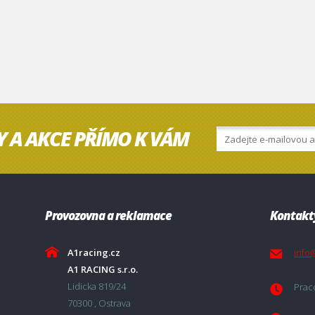
Y A AKCE PŘÍMO K VÁM
Provozovna a reklamace
Kontakt
A1racing.cz
info
A1 RACING s.r.o.
Lidicka 819/24
Praco
70300 , Ostrava