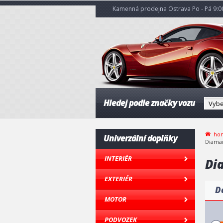
Kamenná prodejna Ostrava Po - Pá 9:00
Hledej podle značky vozu
ho
Univerzální doplňky
Diama
INTERIÉR
Di
EXTERIÉR
D
MOTOR
PODVOZEK