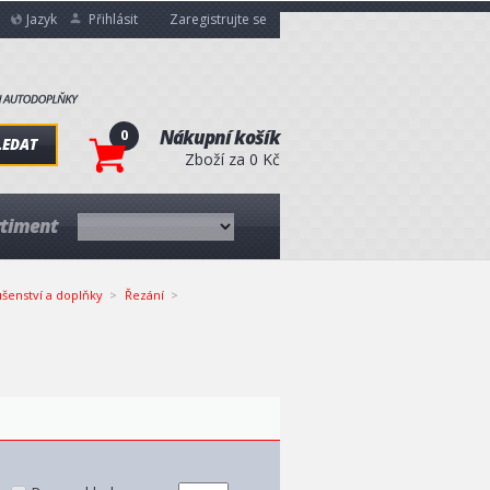
Jazyk
Přihlásit
Zaregistrujte se
0
Nákupní košík
LEDAT
Zboží za 0 Kč
rtiment
ušenství a doplňky
Řezání