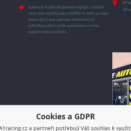
49°4
Autem se k nám dostanete nejlépe z Rudné
18°1
ulice, kde na křižovatce (IMPEXTA 3000, prodej
americkych aut) zahnete doleva a třetí
odbočkou vlevo vedle auto barev Lecher
najdete naši prodejnu.
Cookies a GDPR
Platba a doprava
A1racing.cz a partneři potřebují Váš souhlas k využit