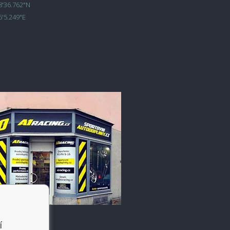
8'36.762"N
6'5.249"E
í