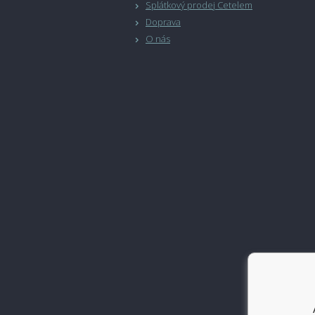
Splátkový prodej Cetelem
Doprava
O nás