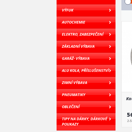
VÝFUK
AUTOCHEMIE
ELEKTRO, ZABEZPEČENÍ
ZÁKLADNÍ VÝBAVA
GARÁŽ- VÝBAVA
ALU KOLA, PŘÍSLUŠENSTVÍ
ZIMNÍ VÝBAVA
PNEUMATIKY
Ko
OBLEČENÍ
5
TIPY NA DÁRKY, DÁRKOVÉ
2-
POUKAZY