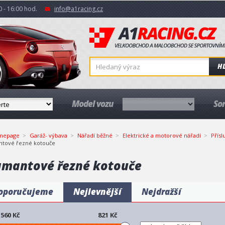
 - 16:00 hod.
info@a1racing.cz
H
Model vozu
So
mepage
Garáž- výbava
Nářadí běžné
Elektrické a motorové nářadí
Přísl
ntové řezné kotouče
amantové řezné kotouče
oporučujeme
Nejlevnější
Nejdražší
560
Kč
821
Kč