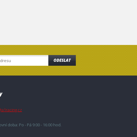
ODESLAT
y
@a1racing.cz
vní doba: Po - Pá 9:00 - 16:00 hod.