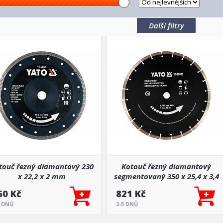
Další filtry
touč řezný diamantový 230
Kotouč řezný diamantový
x 22,2 x 2 mm
segmentovaný 350 x 25,4 x 3,4
mm
60 Kč
821 Kč
5 DNŮ
2-5 DNŮ