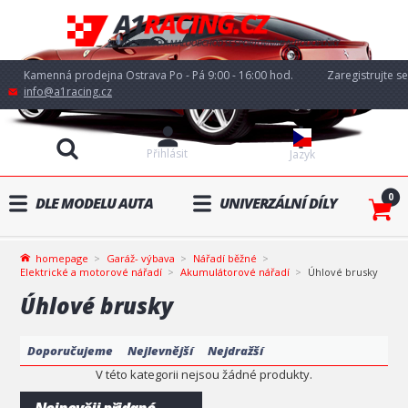
Kamenná prodejna Ostrava Po - Pá 9:00 - 16:00 hod.
Zaregistrujte se
info@a1racing.cz
Přihlásit
Jazyk
0
DLE MODELU AUTA
UNIVERZÁLNÍ DÍLY
homepage
Garáž- výbava
Nářadí běžné
Elektrické a motorové nářadí
Akumulátorové nářadí
Úhlové brusky
Úhlové brusky
Doporučujeme
Nejlevnější
Nejdražší
V této kategorii nejsou žádné produkty.