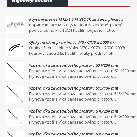
Nejnověji přidané
Pojistné matice M12x1,5 M-BLOCK zavřené, ploché s
podložkou na klíč 19/21
Pojistné matice M12x1,5 M-BLOCK zavřené, ploché s
podložkou na klíč 19/21 Kvalitní pojistné matice
Ofuky na okna pření Volvo V70 / CX70 II 2000-07
Ofuky předních oken Volvo V70 / XC70 II (2000–2007) –
kouřové, sada 2 ks Kvalitní ofuky předních ok
Vzpěra víka zavazadlového prostoru 631/230 mm
Plynová vzpěra víka zavazadlového prostoru 631/230 mm
Plynová vzpěra víka zavazadlového prostoru Ei
Vzpěra víka zavazadlového prostoru 515/196 mm
Plynová vzpěra víka zavazadlového prostoru 515/196 mm
Plynová vzpěra víka zavazadlového prostoru Ei
Vzpěra víka zavazadlového prostoru 540/200 mm
Plynová vzpěra víka zavazadlového prostoru 540/200 mm
Plynová vzpěra víka zavazadlového prostoru Ei
Vzpěra víka zavazadlového prostoru 639/258 mm