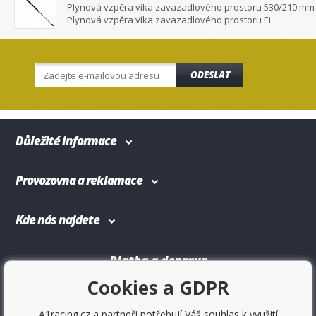
Plynová vzpěra víka zavazadlového prostoru 530/210 mm
Plynová vzpěra víka zavazadlového prostoru Ei
ODESLAT
Důležité informace
Provozovna a reklamace
Kde nás najdete
Platba a doprava
Cookies a GDPR
A1racing.cz a partneři potřebují Váš souhlas k využití