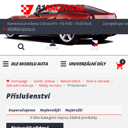
Kamenná prodejna Ostrava Po - Pá 9:00 - 16:00 hod.
Zaregistrujte se
info@a1racing.cz
Přihlásit
Jazyk
0
DLE MODELU AUTA
UNIVERZÁLNÍ DÍLY
homepage
Garáž- výbava
Nářadí běžné
Dům a zahrada
Zahradní nástroje
Nůžky na trávu
Příslušenství
Příslušenství
Doporučujeme
Nejlevnější
Nejdražší
V této kategorii nejsou žádné produkty.