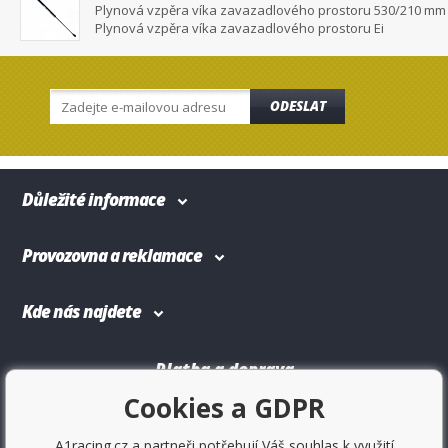
Plynová vzpěra víka zavazadlového prostoru 530/210 mm
Plynová vzpěra víka zavazadlového prostoru Ei
ODESLAT
Důležité informace
Provozovna a reklamace
Kde nás najdete
Platba a doprava
Cookies a GDPR
A1racing.cz a partneři potřebují Váš souhlas k využití