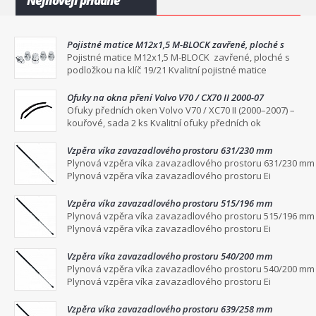
Nejnověji přidané
Pojistné matice M12x1,5 M-BLOCK zavřené, ploché s
podložkou na klíč 19/21
Pojistné matice M12x1,5 M-BLOCK zavřené, ploché s
podložkou na klíč 19/21 Kvalitní pojistné matice
Ofuky na okna pření Volvo V70 / CX70 II 2000-07
Ofuky předních oken Volvo V70 / XC70 II (2000–2007) –
kouřové, sada 2 ks Kvalitní ofuky předních ok
Vzpěra víka zavazadlového prostoru 631/230 mm
Plynová vzpěra víka zavazadlového prostoru 631/230 mm
Plynová vzpěra víka zavazadlového prostoru Ei
Vzpěra víka zavazadlového prostoru 515/196 mm
Plynová vzpěra víka zavazadlového prostoru 515/196 mm
Plynová vzpěra víka zavazadlového prostoru Ei
Vzpěra víka zavazadlového prostoru 540/200 mm
Plynová vzpěra víka zavazadlového prostoru 540/200 mm
Plynová vzpěra víka zavazadlového prostoru Ei
Vzpěra víka zavazadlového prostoru 639/258 mm