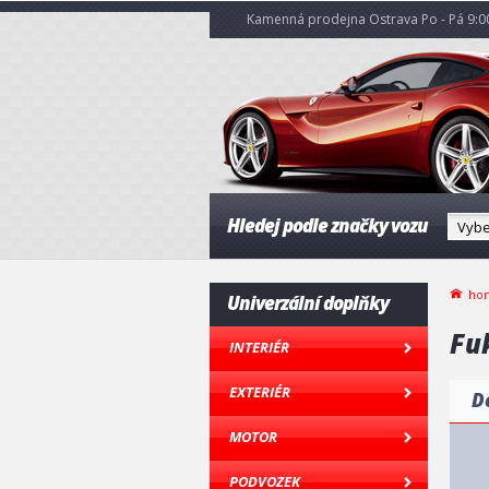
Kamenná prodejna Ostrava Po - Pá 9:00
Hledej podle značky vozu
ho
Univerzální doplňky
Fu
INTERIÉR
EXTERIÉR
D
MOTOR
PODVOZEK