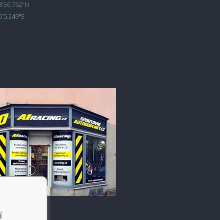
8'36.762"N
6'5.249"E
í