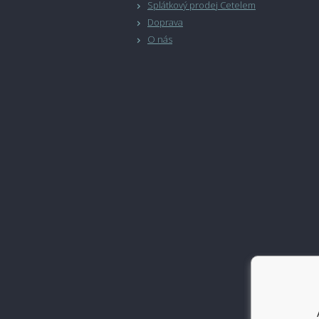
Splátkový prodej Cetelem
Doprava
O nás