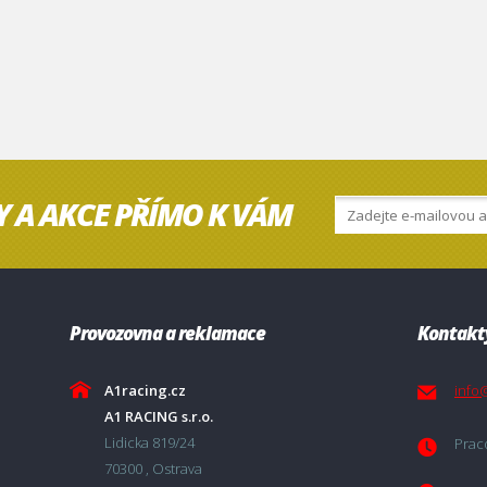
Y A AKCE PŘÍMO K VÁM
Provozovna a reklamace
Kontakt
A1racing.cz
info
A1 RACING s.r.o.
Lidicka 819/24
Praco
70300 , Ostrava