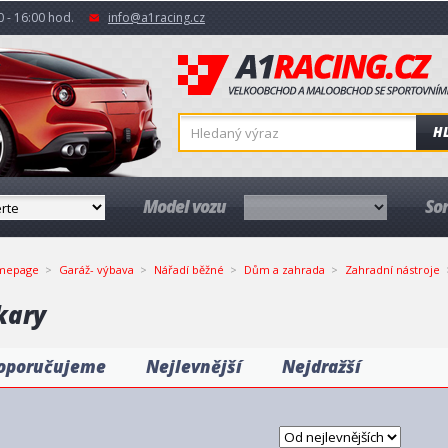
 - 16:00 hod.
info@a1racing.cz
H
Model vozu
So
mepage
Garáž- výbava
Nářadí běžné
Dům a zahrada
Zahradní nástroje
kary
oporučujeme
Nejlevnější
Nejdražší