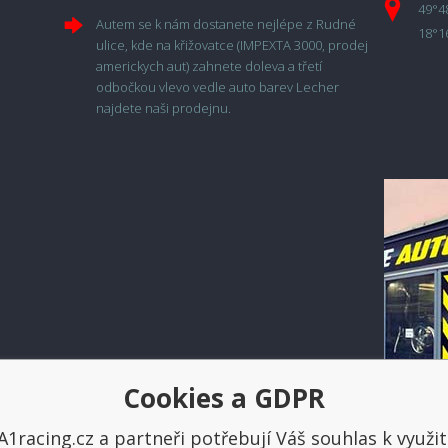
49°4
Autem se k nám dostanete nejlépe z Rudné
18°1
ulice, kde na křižovatce (IMPEXTA 3000, prodej
americkych aut) zahnete doleva a třetí
odbočkou vlevo vedle auto barev Lecher
najdete naši prodejnu.
Cookies a GDPR
Platba a doprava
A1racing.cz a partneři potřebují Váš souhlas k využit