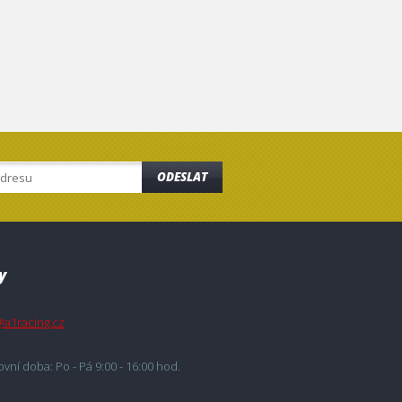
ODESLAT
y
@a1racing.cz
vní doba: Po - Pá 9:00 - 16:00 hod.