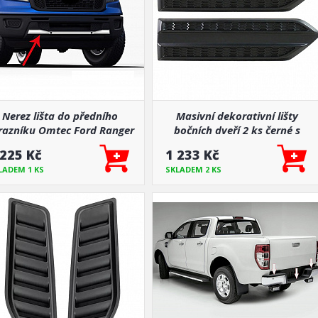
Nerez lišta do předního
Masivní dekorativní lišty
razníku Omtec Ford Ranger
bočních dveří 2 ks černé s
2015-22
podlepením
 225 Kč
1 233 Kč
LADEM 1 KS
SKLADEM 2 KS