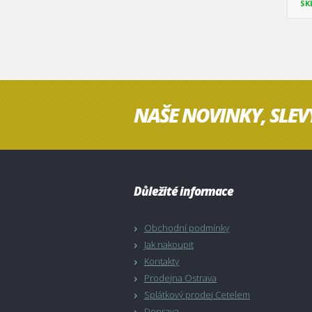
SK
NAŠE NOVINKY, SLEV
Důležité informace
Obchodní podmínky
Jak nakoupit
Kontakty
Prodejna Ostrava
Splátkový prodej Cetelem
Doprava