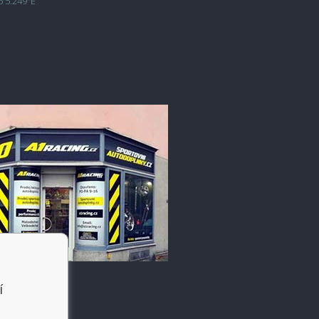
6'5.249"E
í
t