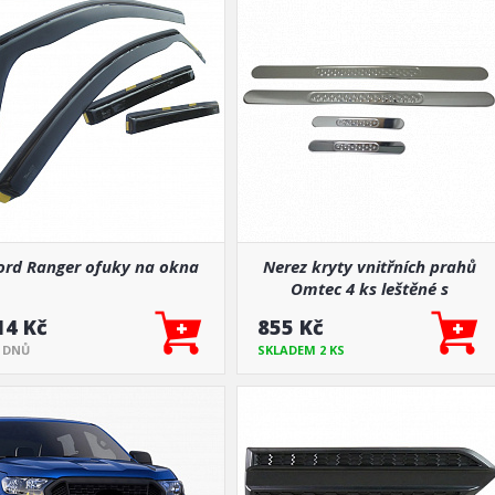
ord Ranger ofuky na okna
Nerez kryty vnitřních prahů
Omtec 4 ks leštěné s
podlepením
14 Kč
855 Kč
5 DNŮ
SKLADEM 2 KS