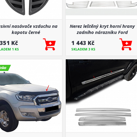
sivní nasávače vzduchu na
Nerez leštěný kryt horní hrany
kapotu černé
zadního nárazníku Ford
Ranger 2015-22
 351 Kč
1 443 Kč
LADEM 1 KS
SKLADEM 3 KS
inka