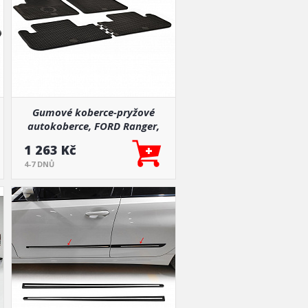
Gumové koberce-pryžové
autokoberce, FORD Ranger,
2012->
1 263 Kč
4-7 DNŮ