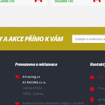
LADEM 2 KS
SKLADEM 1 KS
Y A AKCE PŘÍMO K VÁM
Provozovna a reklamace
Kontakt
A1racing.cz
info
A1 RACING s.r.o.
Lidicka 819/24
Praco
70300 , Ostrava
49°4
Autem se k nám dostanete nejlépe z Rudné