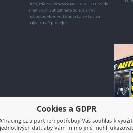
18°1
ulice, kde na křižovatce (IMPEXTA 3000, prodej
americkych aut) zahnete doleva a třetí
odbočkou vlevo vedle auto barev Lecher
najdete naši prodejnu.
Cookies a GDPR
Platba a doprava
A1racing.cz a partneři potřebují Váš souhlas k využit
jednotlivých dat, aby Vám mimo jiné mohli ukazova