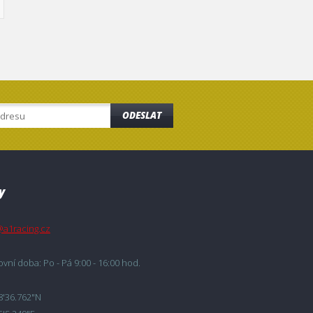
ODESLAT
y
@a1racing.cz
vní doba: Po - Pá 9:00 - 16:00 hod.
8'36.762"N