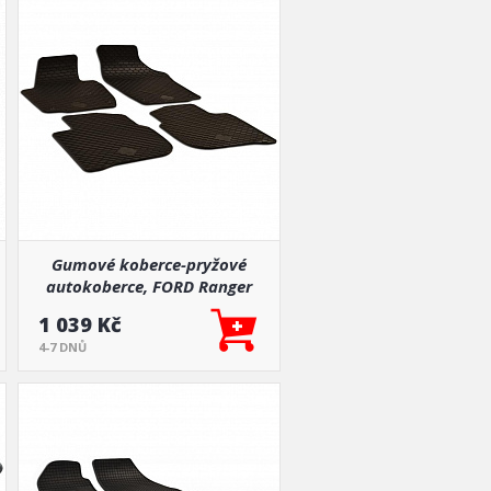
Gumové koberce-pryžové
autokoberce, FORD Ranger
Single CUP 2m, 2012+
1 039 Kč
4-7 DNŮ