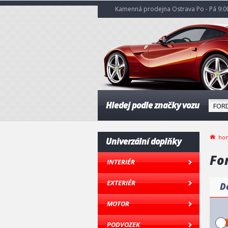
Kamenná prodejna Ostrava Po - Pá 9:00
Hledej podle značky vozu
ho
Univerzální doplňky
For
INTERIÉR
EXTERIÉR
D
MOTOR
PODVOZEK