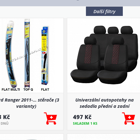
Další filtry
d Ranger 2011-... stěrače (3
Univerzální autopotahy na
varianty)
sedadla přední a zadní
komplet SC03
3 Kč
497 Kč
5 DNŮ
SKLADEM 1 KS