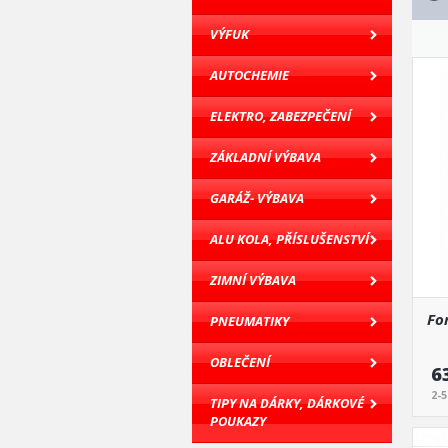
VÝFUK
AUTOCHEMIE
ELEKTRO, ZABEZPEČENÍ
ZÁKLADNÍ VÝBAVA
GARÁŽ- VÝBAVA
ALU KOLA, PŘÍSLUŠENSTVÍ
ZIMNÍ VÝBAVA
For
PNEUMATIKY
OBLEČENÍ
6
2-
TIPY NA DÁRKY, DÁRKOVÉ
POUKAZY