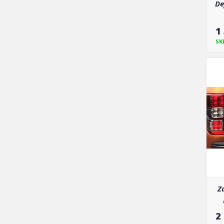
De
1
SK
Z
2