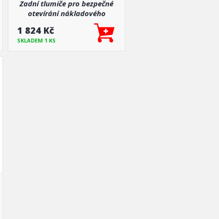
Zadní tlumiče pro bezpečné
otevírání nákladového
prostoru Ford Ranger 2011-
1 824 Kč
2022
SKLADEM 1 KS