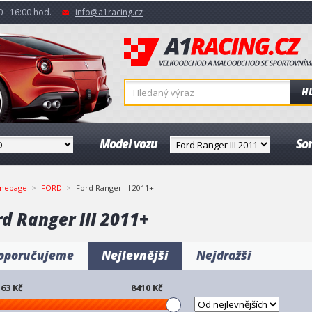
 - 16:00 hod.
info@a1racing.cz
H
Model vozu
So
mepage
FORD
Ford Ranger III 2011+
d Ranger III 2011+
oporučujeme
Nejlevnější
Nejdražší
63
Kč
8410
Kč