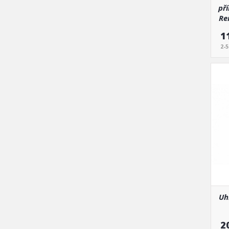
pří
Re
1
2-
Uh
2