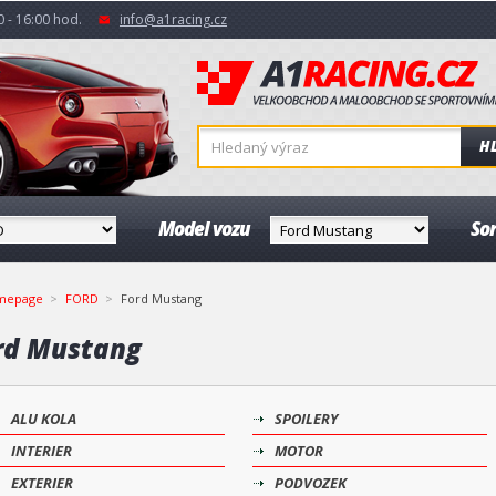
 - 16:00 hod.
info@a1racing.cz
H
Model vozu
So
mepage
FORD
Ford Mustang
rd Mustang
ALU KOLA
SPOILERY
INTERIER
MOTOR
EXTERIER
PODVOZEK