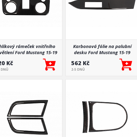
hlíkový rámeček vnitřního
Karbonová fólie na palubní
větlení Ford Mustang 15-19
desku Ford Mustang 15-19
20 Kč
562 Kč
5 DNŮ
2-5 DNŮ