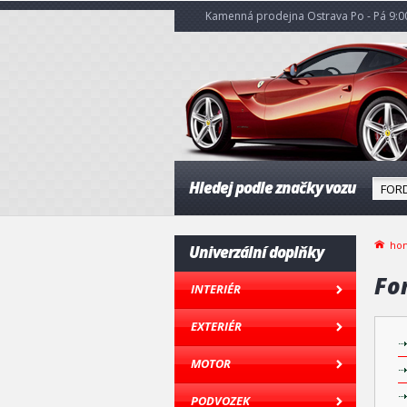
Kamenná prodejna Ostrava Po - Pá 9:00
Hledej podle značky vozu
ho
Univerzální doplňky
Fo
INTERIÉR
EXTERIÉR
MOTOR
PODVOZEK