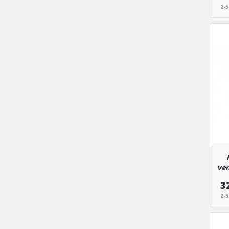
2-
ven
3
2-