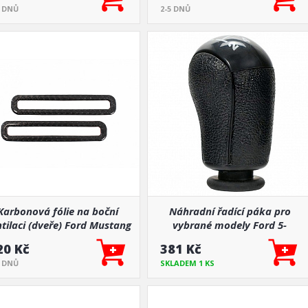
5 DNŮ
2-5 DNŮ
Karbonová fólie na boční
Náhradní řadící páka pro
tilaci (dveře) Ford Mustang
vybrané modely Ford 5-
15-19
rychlostí
20 Kč
381 Kč
5 DNŮ
SKLADEM 1 KS