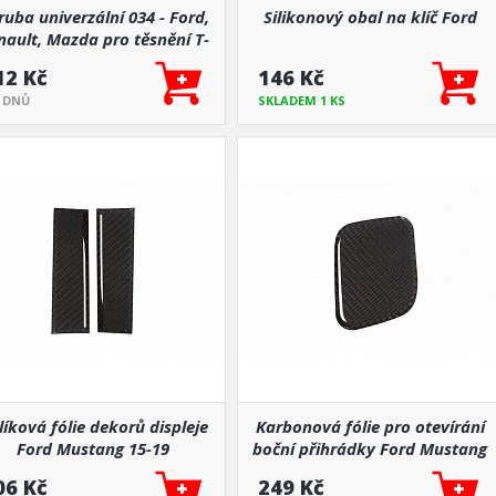
ruba univerzální 034 - Ford,
Silikonový obal na klíč Ford
nault, Mazda pro těsnění T-
068,T-177,T-272
12 Kč
146 Kč
5 DNŮ
SKLADEM 1 KS
líková fólie dekorů displeje
Karbonová fólie pro otevírání
Ford Mustang 15-19
boční přihrádky Ford Mustang
15-19
06 Kč
249 Kč