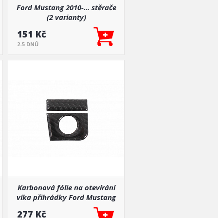
Ford Mustang 2010-... stěrače
(2 varianty)
151 Kč
2-5 DNŮ
Karbonová fólie na otevírání
víka přihrádky Ford Mustang
15-19
277 Kč