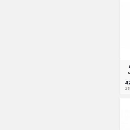
s
4
2-