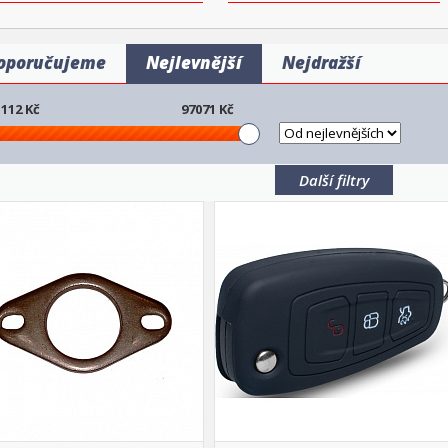
oporučujeme
Nejlevnější
Nejdražší
112
Kč
97071
Kč
Další filtry