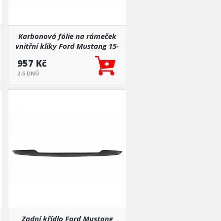
Karbonová fólie na rámeček
vnitřní kliky Ford Mustang 15-
19
957 Kč
2-5 DNŮ
Zadní křídlo Ford Mustang