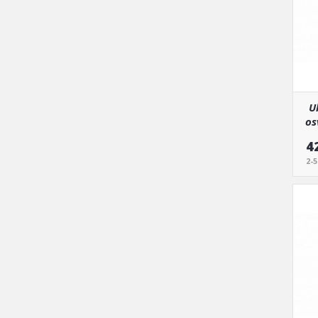
U
os
4
2-