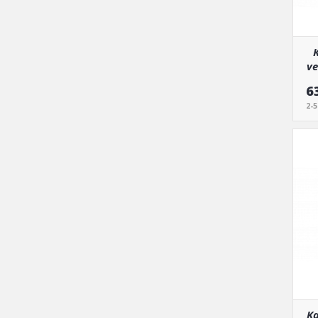
K
ve
6
2-
Ka