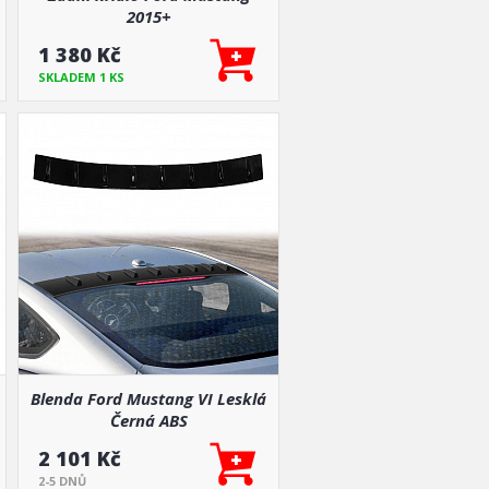
2015+
1 380 Kč
SKLADEM 1 KS
Blenda Ford Mustang VI Lesklá
Černá ABS
2 101 Kč
2-5 DNŮ