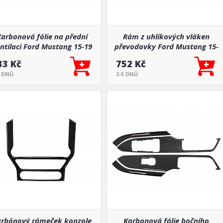
arbonová fólie na přední
Rám z uhlíkových vláken
ntilaci Ford Mustang 15-19
převodovky Ford Mustang 15-
19
33 Kč
752 Kč
5 DNŮ
2-5 DNŮ
rbónový rámeček konzole
Karbonová fólie bočního