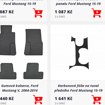
Ford Mustang 15-19
panelu Ford Mustang 15-19
 087 Kč
1 087 Kč
5 DNŮ
2-5 DNŮ
Gumové koberce, Ford
Karbonová fólie na tunel
Mustang V, 2004-2014
předního Ford Mustang 15-19
 440 Kč
1 641 Kč
7 DNŮ
2-5 DNŮ