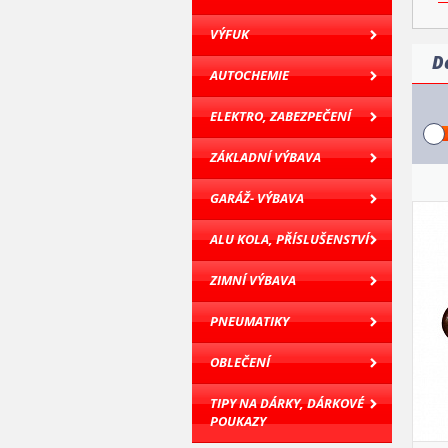
VÝFUK
D
AUTOCHEMIE
ELEKTRO, ZABEZPEČENÍ
ZÁKLADNÍ VÝBAVA
GARÁŽ- VÝBAVA
ALU KOLA, PŘÍSLUŠENSTVÍ
ZIMNÍ VÝBAVA
PNEUMATIKY
OBLEČENÍ
TIPY NA DÁRKY, DÁRKOVÉ
POUKAZY