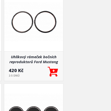
Uhlíkový rámeček bočních
reproduktorů Ford Mustang
15-19
420 Kč
2-5 DNŮ