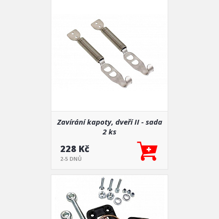
Zavírání kapoty, dveří II - sada
2 ks
228 Kč
2-5 DNŮ