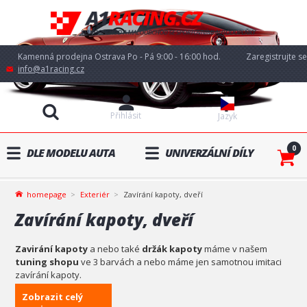
Kamenná prodejna Ostrava Po - Pá 9:00 - 16:00 hod.
Zaregistrujte se
info@a1racing.cz
Přihlásit
Jazyk
0
DLE MODELU AUTA
UNIVERZÁLNÍ DÍLY
homepage
Exteriér
Zavírání kapoty, dveří
Zavírání kapoty, dveří
Zavirání kapoty
a nebo také
držák kapoty
máme v našem
tuning shopu
ve 3 barvách a nebo máme jen samotnou imitaci
zavírání kapoty.
Zobrazit celý