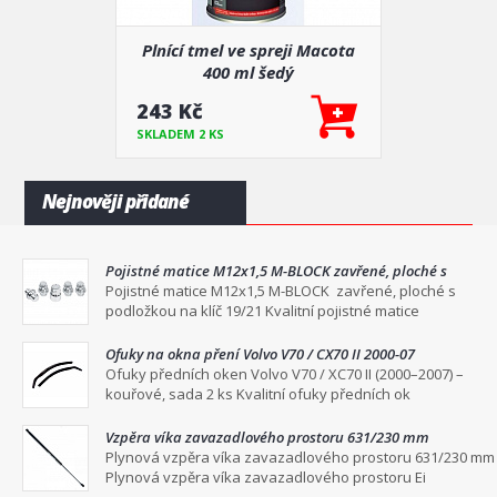
Plnící tmel ve spreji Macota
400 ml šedý
243 Kč
SKLADEM 2 KS
Nejnověji přidané
Pojistné matice M12x1,5 M-BLOCK zavřené, ploché s
podložkou na klíč 19/21
Pojistné matice M12x1,5 M-BLOCK zavřené, ploché s
podložkou na klíč 19/21 Kvalitní pojistné matice
Ofuky na okna pření Volvo V70 / CX70 II 2000-07
Ofuky předních oken Volvo V70 / XC70 II (2000–2007) –
kouřové, sada 2 ks Kvalitní ofuky předních ok
Vzpěra víka zavazadlového prostoru 631/230 mm
Plynová vzpěra víka zavazadlového prostoru 631/230 mm
Plynová vzpěra víka zavazadlového prostoru Ei