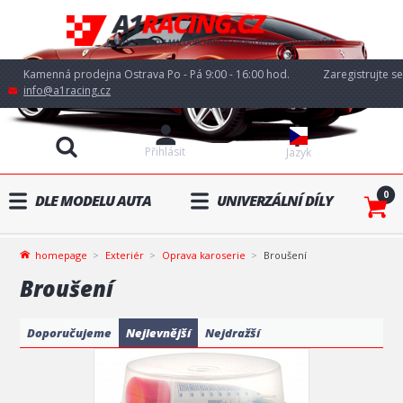
Kamenná prodejna Ostrava Po - Pá 9:00 - 16:00 hod.
Zaregistrujte se
info@a1racing.cz
Přihlásit
Jazyk
0
DLE MODELU AUTA
UNIVERZÁLNÍ DÍLY
homepage
Exteriér
Oprava karoserie
Broušení
Broušení
Doporučujeme
Nejlevnější
Nejdražší