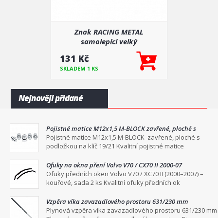
Znak RACING METAL
samolepící velký
131 Kč
SKLADEM 1 KS
Nejnověji přidané
Pojistné matice M12x1,5 M-BLOCK zavřené, ploché s
podložkou na klíč 19/21
Pojistné matice M12x1,5 M-BLOCK zavřené, ploché s
podložkou na klíč 19/21 Kvalitní pojistné matice
Ofuky na okna pření Volvo V70 / CX70 II 2000-07
Ofuky předních oken Volvo V70 / XC70 II (2000–2007) –
kouřové, sada 2 ks Kvalitní ofuky předních ok
Vzpěra víka zavazadlového prostoru 631/230 mm
Plynová vzpěra víka zavazadlového prostoru 631/230 mm