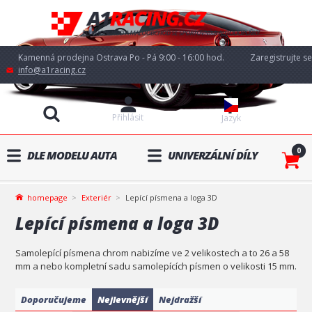
Kamenná prodejna Ostrava Po - Pá 9:00 - 16:00 hod.
Zaregistrujte se
info@a1racing.cz
Přihlásit
Jazyk
0
DLE MODELU AUTA
UNIVERZÁLNÍ DÍLY
homepage
Exteriér
Lepící písmena a loga 3D
Lepící písmena a loga 3D
Samolepící písmena chrom nabizíme ve 2 velikostech a to 26 a 58
mm a nebo kompletní sadu samolepících písmen o velikosti 15 mm.
Doporučujeme
Nejlevnější
Nejdražší