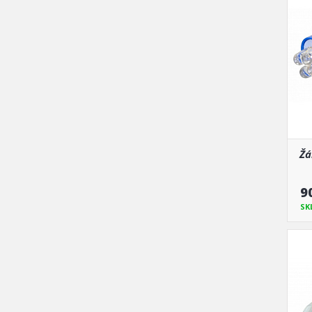
Žá
9
SK