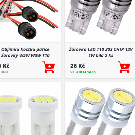
Objímka kostka patice
Žárovka LED T10 303 CHIP 12V
žárovky W5W W3W T10
1W bílá 2 ks
5 Kč
26 Kč
5 DNŮ
SKLADEM 14 KS