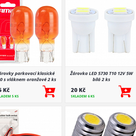
árovky parkovací klasické
Žárovka LED 5730 T10 12V 5W
0 s vláknem oranžové 2 ks
bílá 2 ks
6 Kč
20 Kč
LADEM 5 KS
SKLADEM 6 KS