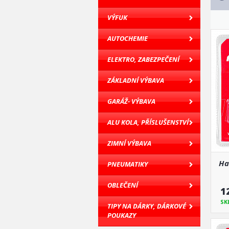
VÝFUK
AUTOCHEMIE
ELEKTRO, ZABEZPEČENÍ
ZÁKLADNÍ VÝBAVA
GARÁŽ- VÝBAVA
ALU KOLA, PŘÍSLUŠENSTVÍ
ZIMNÍ VÝBAVA
Ha
PNEUMATIKY
OBLEČENÍ
1
SK
TIPY NA DÁRKY, DÁRKOVÉ
POUKAZY