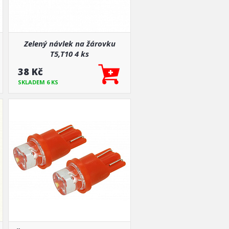
Zelený návlek na žárovku
T5,T10 4 ks
38 Kč
SKLADEM 6 KS