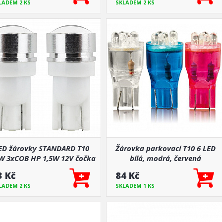
LADEM 2 KS
SKLADEM 2 KS
ED žárovky STANDARD T10
Žárovka parkovací T10 6 LED
 3xCOB HP 1,5W 12V čočka
bílá, modrá, červená
AMIO-01624
3 Kč
84 Kč
LADEM 2 KS
SKLADEM 1 KS