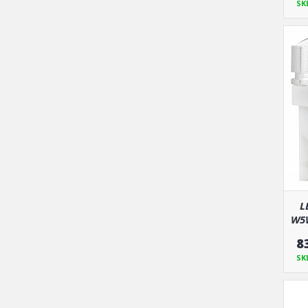
SK
L
W5W
8
SK