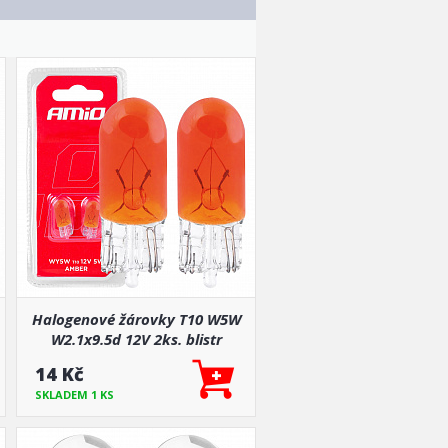
Halogenové žárovky T10 W5W
W2.1x9.5d 12V 2ks. blistr
14 Kč
SKLADEM 1 KS