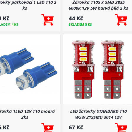
ovky parkovací 1 LED T10 2
Žárovka T105 x SMD 2835
ks
6000K 12V 5W barvá bílá 2 ks
1 Kč
44 Kč
LADEM 4 KS
SKLADEM 5 KS
rovka 1LED 12V T10 modrá
LED žárovky STANDARD T10
2ks
W5W 21xSMD 3014 12V
6 Kč
67 Kč