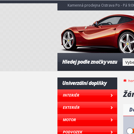
Kamenná prodejna Ostrava Po - Pá 9:00
Hledej podle značky vozu
ho
Univerzální doplňky
Žá
INTERIÉR
EXTERIÉR
D
MOTOR
PODVOZEK