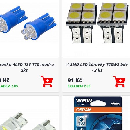
rovka 4LED 12V T10 modrá
4 SMD LED žárovky T10W2 bílé
2ks
- 2 ks
0 Kč
91 Kč
LADEM 2 KS
SKLADEM 2 KS