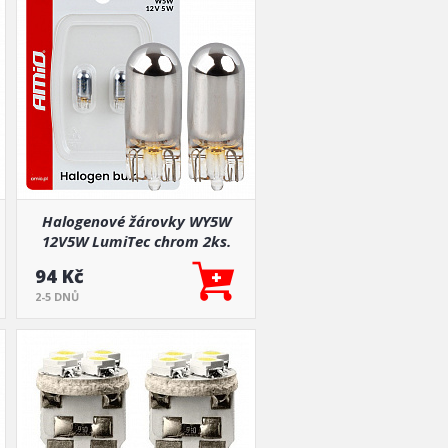
Halogenové žárovky WY5W
12V5W LumiTec chrom 2ks.
94 Kč
2-5 DNŮ