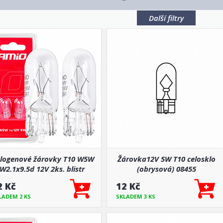
Další filtry
logenové žárovky T10 W5W
Žárovka12V 5W T10 celosklo
W2.1x9.5d 12V 2ks. blistr
(obrysová) 08455
2 Kč
12 Kč
LADEM 2 KS
SKLADEM 3 KS