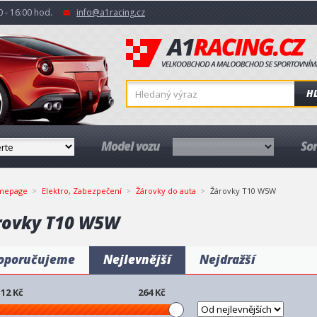
 - 16:00 hod.
info@a1racing.cz
H
Model vozu
So
mepage
Elektro, Zabezpečení
Žárovky do auta
Žárovky T10 W5W
rovky T10 W5W
oporučujeme
Nejlevnější
Nejdražší
12
Kč
264
Kč