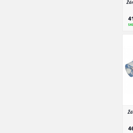
Žár
4
SK
Žá
4