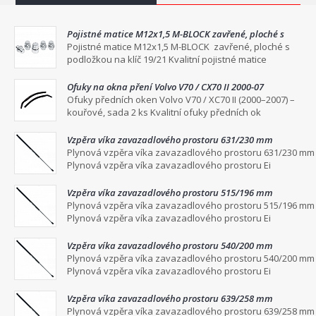
Pojistné matice M12x1,5 M-BLOCK zavřené, ploché s
podložkou na klíč 19/21
Pojistné matice M12x1,5 M-BLOCK zavřené, ploché s
podložkou na klíč 19/21 Kvalitní pojistné matice
Ofuky na okna pření Volvo V70 / CX70 II 2000-07
Ofuky předních oken Volvo V70 / XC70 II (2000–2007) –
kouřové, sada 2 ks Kvalitní ofuky předních ok
Vzpěra víka zavazadlového prostoru 631/230 mm
Plynová vzpěra víka zavazadlového prostoru 631/230 mm
Plynová vzpěra víka zavazadlového prostoru Ei
Vzpěra víka zavazadlového prostoru 515/196 mm
Plynová vzpěra víka zavazadlového prostoru 515/196 mm
Plynová vzpěra víka zavazadlového prostoru Ei
Vzpěra víka zavazadlového prostoru 540/200 mm
Plynová vzpěra víka zavazadlového prostoru 540/200 mm
Plynová vzpěra víka zavazadlového prostoru Ei
Vzpěra víka zavazadlového prostoru 639/258 mm
Plynová vzpěra víka zavazadlového prostoru 639/258 mm