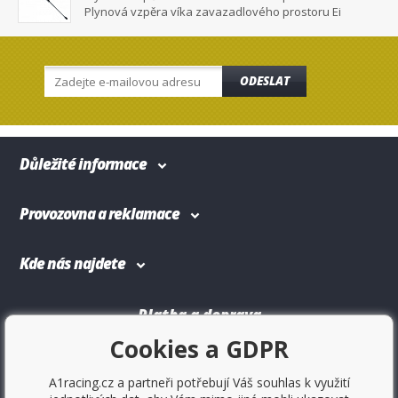
Plynová vzpěra víka zavazadlového prostoru Ei
ODESLAT
Důležité informace
Provozovna a reklamace
Kde nás najdete
Platba a doprava
Cookies a GDPR
A1racing.cz a partneři potřebují Váš souhlas k využití