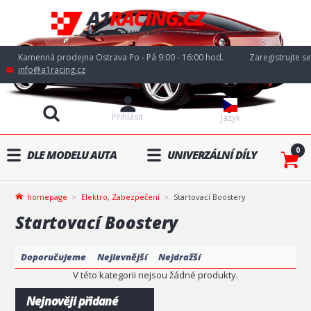
Kamenná prodejna Ostrava Po - Pá 9:00 - 16:00 hod.
Zaregistrujte se
info@a1racing.cz
Přihlásit
Jazyk
0
DLE MODELU AUTA
UNIVERZÁLNÍ DÍLY
homepage
Elektro, Zabezpečení
Startovací Boostery
Startovací Boostery
Doporučujeme
Nejlevnější
Nejdražší
V této kategorii nejsou žádné produkty.
Nejnověji přidané