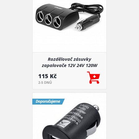
Rozdělovač zásuvky
zapalovače 12V 24V 120W
80cm AMIO-04359
115 Kč
2-5 DNŮ
Doporučujeme