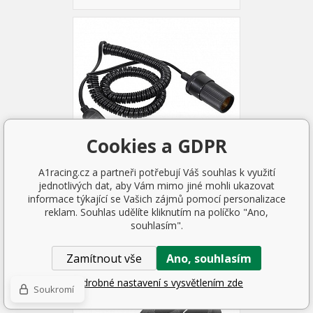
Cookies a GDPR
A1racing.cz a partneři potřebují Váš souhlas k využití
jednotlivých dat, aby Vám mimo jiné mohli ukazovat
informace týkající se Vašich zájmů pomocí personalizace
Prodlužovací kabel 12/24V do
reklam. Souhlas udělíte kliknutím na políčko "Ano,
zapalovače
souhlasím".
147 Kč
SKLADEM 1 KS
Zamítnout vše
Ano, souhlasím
Podrobné nastavení s vysvětlením zde
Soukromí