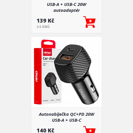
USB-A + USB-C 20W
autoadaptér
139 Kč
2-5 DNŮ
Autonabíječka QC+PD 20W
USB-A + USB-C
140 Kč