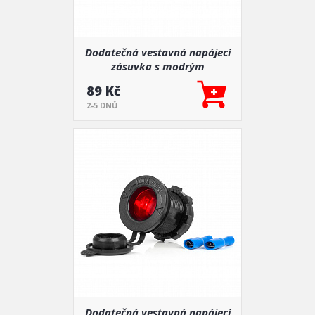
Dodatečná vestavná napájecí
zásuvka s modrým
podsvícením 12V 24V
89 Kč
2-5 DNŮ
Dodatečná vestavná napájecí