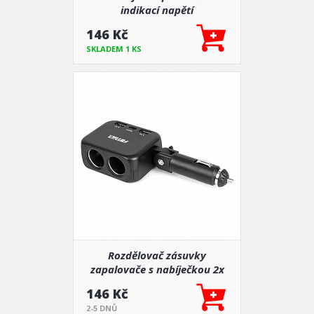
indikací napětí
146 Kč
SKLADEM 1 KS
Rozdělovač zásuvky
zapalovače s nabíječkou 2x
USB-A 1x USB-C 12V 24V 100W
146 Kč
180° AMIO-04357
2-5 DNŮ