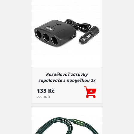
Rozdělovač zásuvky
zapalovače s nabíječkou 2x
USB-A ON/OFF 12V 24V 100W
133 Kč
70cm AMIO-04362
2-5 DNŮ