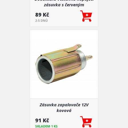
zásuvka s červeným
podsvícením 12V 24V
89 Kč
2-5 DNŮ
Zásuvka zapalovače 12V
kovová
91 Kč
SKLADEM 1 KS