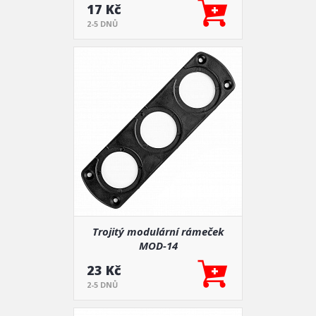
17 Kč
2-5 DNŮ
Trojitý modulární rámeček
MOD-14
23 Kč
2-5 DNŮ