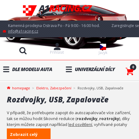
Kamenná prodejna Ostrava Po - Pá 9:00 - 16:00 hod.
Zaregistrujte se
info@a1racing.cz
Přihlásit
Jazyk
0
DLE MODELU AUTA
UNIVERZÁLNÍ DÍLY
homepage
Elektro, Zabezpečení
Rozdvojky, USB, Zapalovače
Rozdvojky, USB, Zapalovače
V případě, že potřebujete zapojit do autozapalovače více zařízení,
tak se můžou hodit šikovné redukce (
rozdvojky
,
roztrojky
), díky
kterým můžete zapojit například
led osvětlení
, vyhřívané potahy
nebo přídavné
neony pod auto
.
Zobrazit celý