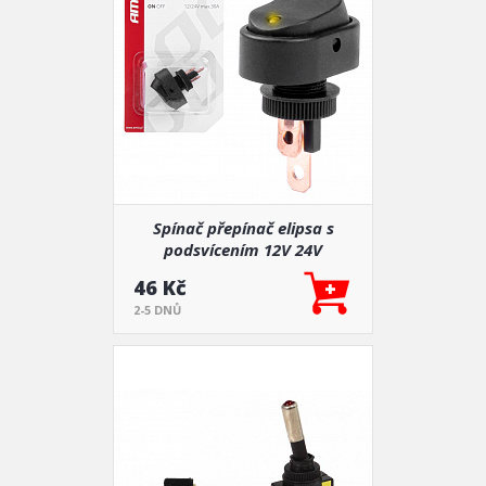
Spínač přepínač elipsa s
podsvícením 12V 24V
46 Kč
2-5 DNŮ