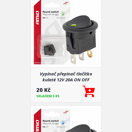
Vypínač přepínač tlačítko
kulaté 12V 20A ON OFF
podsvícení zelené
20 Kč
SKLADEM 3 KS