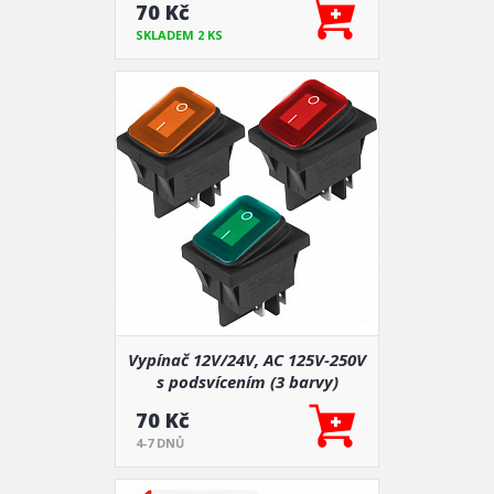
70 Kč
SKLADEM 2 KS
Vypínač 12V/24V, AC 125V-250V
s podsvícením (3 barvy)
70 Kč
4-7 DNŮ