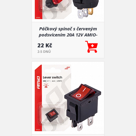
Páčkový spínač s červeným
podsvícením 20A 12V AMIO-
04438
22 Kč
2-5 DNŮ