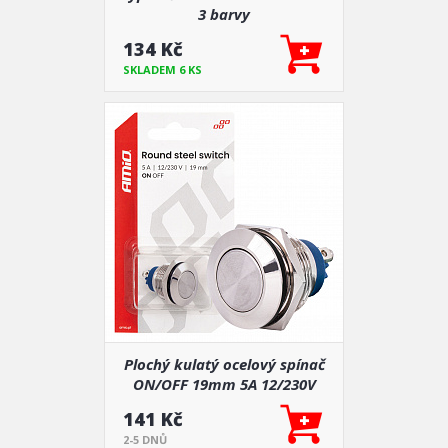
3 barvy
134 Kč
SKLADEM 6 KS
Plochý kulatý ocelový spínač
ON/OFF 19mm 5A 12/230V
141 Kč
2-5 DNŮ