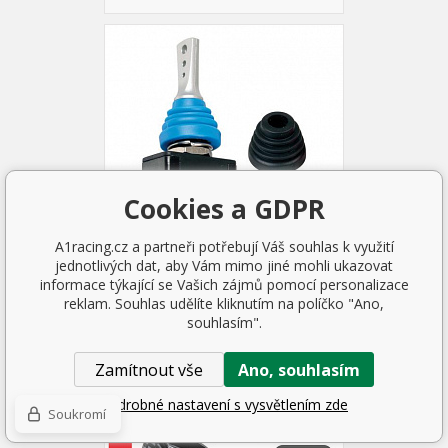
Cookies a GDPR
A1racing.cz a partneři potřebují Váš souhlas k využití
jednotlivých dat, aby Vám mimo jiné mohli ukazovat
informace týkající se Vašich zájmů pomocí personalizace
Vypínač s barevnými kryty
reklam. Souhlas udělíte kliknutím na políčko "Ano,
12/24V - 20A
souhlasím".
142 Kč
SKLADEM 1 KS
Zamítnout vše
Ano, souhlasím
Podrobné nastavení s vysvětlením zde
Soukromí