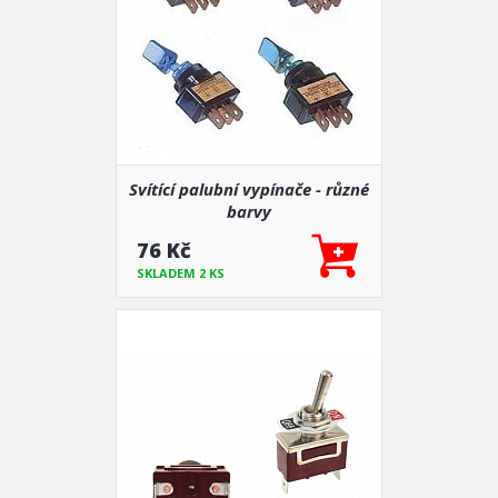
Svítící palubní vypínače - různé
barvy
76 Kč
SKLADEM 2 KS