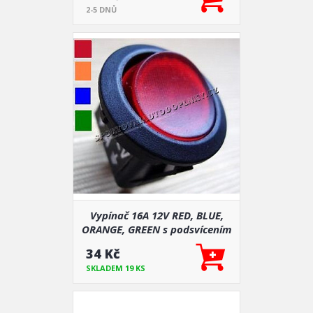
2-5 DNŮ
Vypínač 16A 12V RED, BLUE,
ORANGE, GREEN s podsvícením
průměr 2 cm
34 Kč
SKLADEM 19 KS