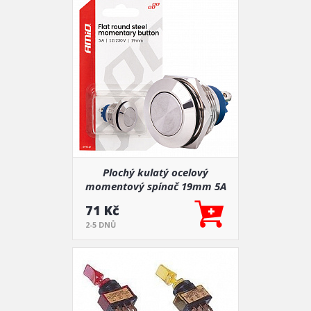
Plochý kulatý ocelový
momentový spínač 19mm 5A
12/230V AMIO-04436
71 Kč
2-5 DNŮ