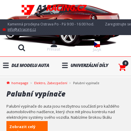
Kamenná prodejna Ostrava Po - Pá 9:00 - 16:00 hod.
Zaregistrujte se
info@a1racing.cz
Přihlásit
Jazyk
0
DLE MODELU AUTA
UNIVERZÁLNÍ DÍLY
homepage
Elektro, Zabezpečení
Palubní vypínače
Palubní vypínače
Palubní vypínače do auta jsou nezbytnou součástí pro každého
automobilového nadšence, který chce mít plnou kontrolu nad
elektrickými systémy svého vozidla. Nabízíme širokou škálu
kvalitních palubních vypínačů, které jsou ideální pro různé
Zobrazit celý
aplikace, jako je ovládání světel, ventilátorů, elektrických zařízení