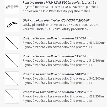
Pojistné matice M12x1,5 M-BLOCK zavřené, ploché s
podložkou na klíč 19/21
Pojistné matice M12x1,5 M-BLOCK zavřené, ploché s
podložkou na klíč 19/21 Kvalitní pojistné matice
Ofuky na okna pření Volvo V70 / CX70 II 2000-07
Ofuky předních oken Volvo V70 / XC70 II (2000–2007) –
kouřové, sada 2 ks Kvalitní ofuky předních ok
Vzpěra víka zavazadlového prostoru 631/230 mm
Plynová vzpěra víka zavazadlového prostoru 631/230 mm
Plynová vzpěra víka zavazadlového prostoru Ei
Vzpěra víka zavazadlového prostoru 515/196 mm
Plynová vzpěra víka zavazadlového prostoru 515/196 mm
Plynová vzpěra víka zavazadlového prostoru Ei
Vzpěra víka zavazadlového prostoru 540/200 mm
Plynová vzpěra víka zavazadlového prostoru 540/200 mm
Plynová vzpěra víka zavazadlového prostoru Ei
Vzpěra víka zavazadlového prostoru 639/258 mm
Plynová vzpěra víka zavazadlového prostoru 639/258 mm
Plynová vzpěra víka zavazadlového prostoru Ei