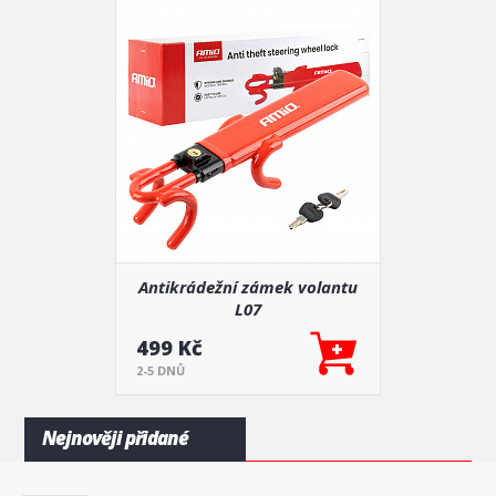
Antikrádežní zámek volantu
L07
499 Kč
2-5 DNŮ
Nejnověji přidané