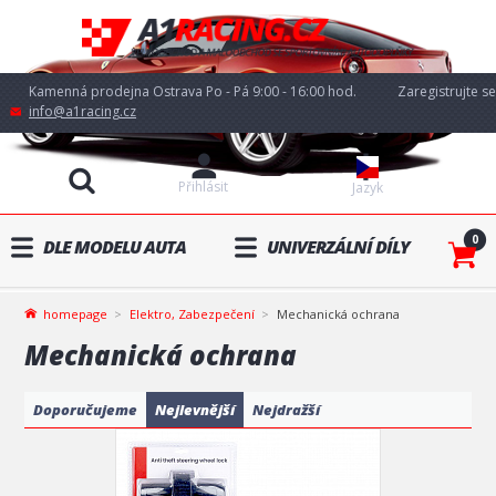
Kamenná prodejna Ostrava Po - Pá 9:00 - 16:00 hod.
Zaregistrujte se
info@a1racing.cz
Přihlásit
Jazyk
0
DLE MODELU AUTA
UNIVERZÁLNÍ DÍLY
homepage
Elektro, Zabezpečení
Mechanická ochrana
Mechanická ochrana
Doporučujeme
Nejlevnější
Nejdražší