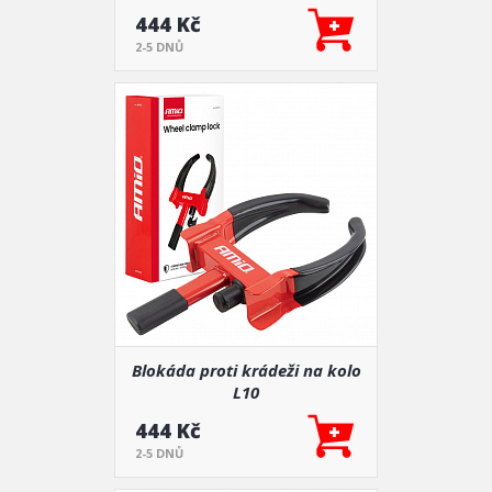
444 Kč
2-5 DNŮ
Blokáda proti krádeži na kolo
L10
444 Kč
2-5 DNŮ