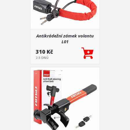
Antikrádežní zámek volantu
L01
310 Kč
2-5 DNŮ