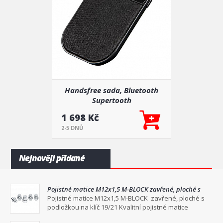
Handsfree sada, Bluetooth
Supertooth
1 698 Kč
2-5 DNŮ
Nejnověji přidané
Pojistné matice M12x1,5 M-BLOCK zavřené, ploché s
podložkou na klíč 19/21
Pojistné matice M12x1,5 M-BLOCK zavřené, ploché s
podložkou na klíč 19/21 Kvalitní pojistné matice