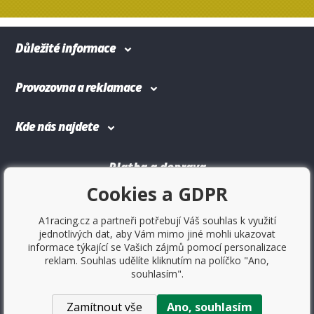
Důležité informace
Provozovna a reklamace
Kde nás najdete
Platba a doprava
Cookies a GDPR
A1racing.cz a partneři potřebují Váš souhlas k využití
jednotlivých dat, aby Vám mimo jiné mohli ukazovat
informace týkající se Vašich zájmů pomocí personalizace
reklam. Souhlas udělíte kliknutím na políčko "Ano,
souhlasím".
Zamítnout vše
Ano, souhlasím
Copyright © 2017
Sportovniautodoplnky.cz
- Tuning shop,