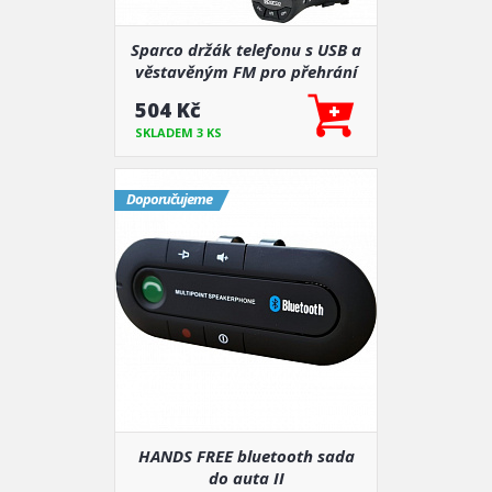
Sparco držák telefonu s USB a
věstavěným FM pro přehrání
hudby + handsfree
504 Kč
SKLADEM 3 KS
Doporučujeme
HANDS FREE bluetooth sada
do auta II