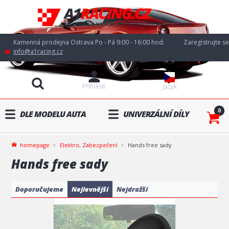
Kamenná prodejna Ostrava Po - Pá 9:00 - 16:00 hod.
Zaregistrujte se
info@a1racing.cz
Přihlásit
Jazyk
0
DLE MODELU AUTA
UNIVERZÁLNÍ DÍLY
homepage
Elektro, Zabezpečení
Hands free sady
Hands free sady
Doporučujeme
Nejlevnější
Nejdražší