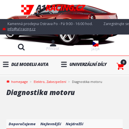
Kamenná prodejna Ostrava Po - Pá 9:00 - 16:00 hod.
Zaregistrujte se
info@a1racing.cz
Přihlásit
Jazyk
0
DLE MODELU AUTA
UNIVERZÁLNÍ DÍLY
homepage
Elektro, Zabezpečení
Diagnostika motoru
Diagnostika motoru
Doporučujeme
Nejlevnější
Nejdražší