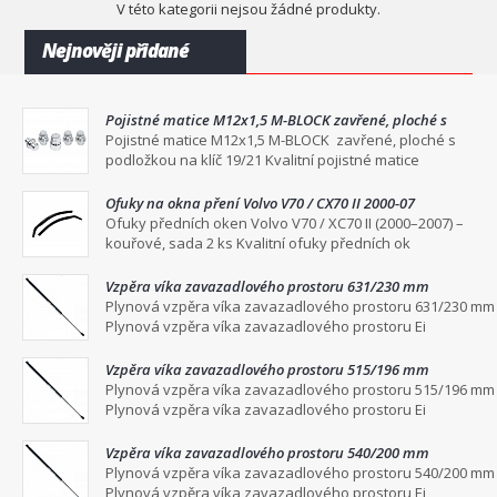
V této kategorii nejsou žádné produkty.
Nejnověji přidané
Pojistné matice M12x1,5 M-BLOCK zavřené, ploché s
podložkou na klíč 19/21
Pojistné matice M12x1,5 M-BLOCK zavřené, ploché s
podložkou na klíč 19/21 Kvalitní pojistné matice
Ofuky na okna pření Volvo V70 / CX70 II 2000-07
Ofuky předních oken Volvo V70 / XC70 II (2000–2007) –
kouřové, sada 2 ks Kvalitní ofuky předních ok
Vzpěra víka zavazadlového prostoru 631/230 mm
Plynová vzpěra víka zavazadlového prostoru 631/230 mm
Plynová vzpěra víka zavazadlového prostoru Ei
Vzpěra víka zavazadlového prostoru 515/196 mm
Plynová vzpěra víka zavazadlového prostoru 515/196 mm
Plynová vzpěra víka zavazadlového prostoru Ei
Vzpěra víka zavazadlového prostoru 540/200 mm
Plynová vzpěra víka zavazadlového prostoru 540/200 mm
Plynová vzpěra víka zavazadlového prostoru Ei