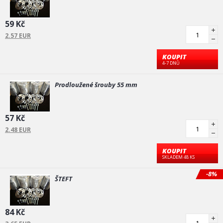
59 Kč
2.57 EUR
KOUPIT
4-7 DNŮ
Prodloužené šrouby 55 mm
57 Kč
2.48 EUR
KOUPIT
SKLADEM 48 KS
-8%
ŠTEFT
84 Kč