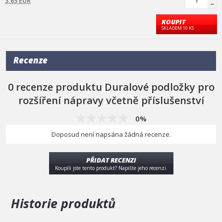
3.65 EUR
KOUPIT
SKLADEM 10 KS
Recenze
0 recenze produktu Duralové podložky pro
rozšíření nápravy včetně příslušenství
0%
Doposud není napsána žádná recenze.
PŘIDAT RECENZI
Koupili jste tento produkt? Napište jeho recenzi.
Historie produktů