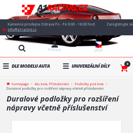
Kamenná prodejna Ostrava Po - Pá 9:00 - 16:00 hod.
Zaregistrujte se
info@a1racing.cz
Přihlásit
Jazyk
0
DLE MODELU AUTA
UNIVERZÁLNÍ DÍLY
homepage
Alu kola, Příslušenství
Podložky pod kola
Duralové podložky pro rozšíření nápravy včetně příslušenství
Duralové podložky pro rozšíření
nápravy včetně příslušenství