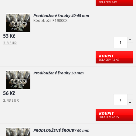
SKLADEM 8 KS
Prodloužené šrouby 40-45 mm
Kód zboží: P19800X
53 Kč
2.3 EUR
KOUPIT
SKLADEM 12 KS
Prodloužené šrouby 50 mm
56 Kč
2.43 EUR
KOUPIT
SKLADEM 42 KS
PRODLOUŽENÉ ŠROUBY 60 mm