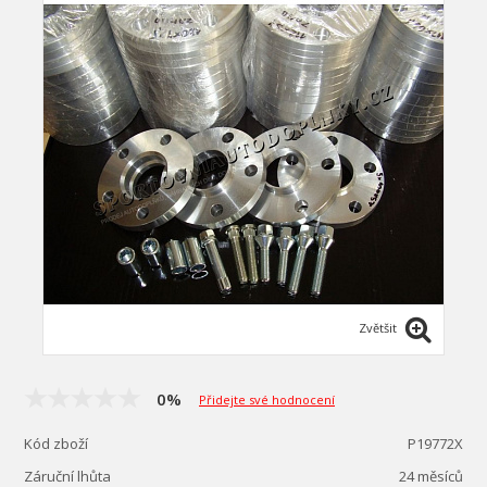
Zvětšit
0%
Přidejte své hodnocení
Kód zboží
P19772X
Záruční lhůta
24 měsíců