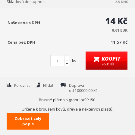
Skladová dostupnost
2-5 DNŮ
14 Kč
Naše cena s DPH
0.61 EUR
11.57 Kč
Cena bez DPH
KOUPIT
ks
2-5 DNŮ
Porovnat
Hlídat
Doprava
od 100000.00 Kč
Brusné plátno s granulací P150.
Určené k broušení kovů, dřeva a některých plastů.
Zobrazit celý
rozměry (mm)
280x230
popis
typ
P150