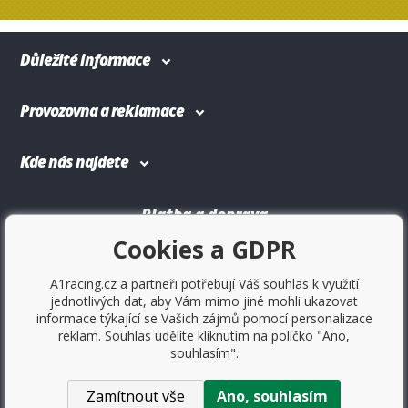
Důležité informace
Provozovna a reklamace
Kde nás najdete
Platba a doprava
Cookies a GDPR
A1racing.cz a partneři potřebují Váš souhlas k využití
jednotlivých dat, aby Vám mimo jiné mohli ukazovat
informace týkající se Vašich zájmů pomocí personalizace
reklam. Souhlas udělíte kliknutím na políčko "Ano,
souhlasím".
Zamítnout vše
Ano, souhlasím
Copyright © 2017
Sportovniautodoplnky.cz
- Tuning shop,