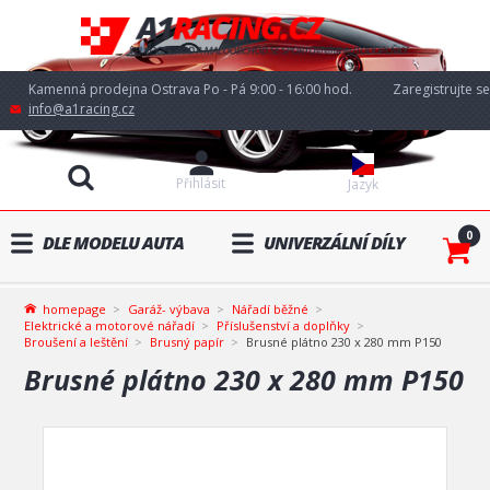
Kamenná prodejna Ostrava Po - Pá 9:00 - 16:00 hod.
Zaregistrujte se
info@a1racing.cz
Přihlásit
Jazyk
0
DLE MODELU AUTA
UNIVERZÁLNÍ DÍLY
homepage
Garáž- výbava
Nářadí běžné
Elektrické a motorové nářadí
Příslušenství a doplňky
Broušení a leštění
Brusný papír
Brusné plátno 230 x 280 mm P150
Brusné plátno 230 x 280 mm P150