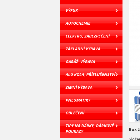
VÝFUK
AUTOCHEMIE
ELEKTRO, ZABEZPEČENÍ
ZÁKLADNÍ VÝBAVA
GARÁŽ- VÝBAVA
ALU KOLA, PŘÍSLUŠENSTVÍ
ZIMNÍ VÝBAVA
PNEUMATIKY
OBLEČENÍ
TIPY NA DÁRKY, DÁRKOVÉ
Box ž
POUKAZY
Složen