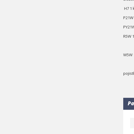
H7 1 
P21W 
PY21W
R5W 1
W5W 
pojist
Pa