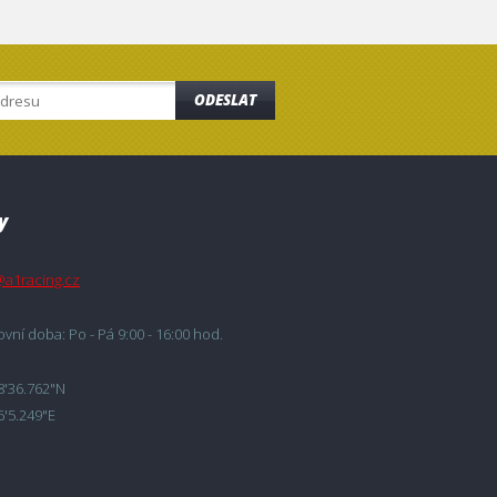
ODESLAT
y
@a1racing.cz
vní doba: Po - Pá 9:00 - 16:00 hod.
8'36.762"N
6'5.249"E