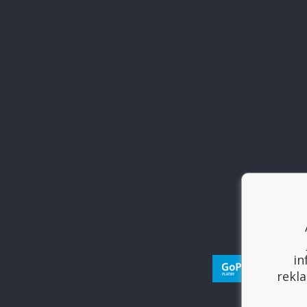
in
rekla