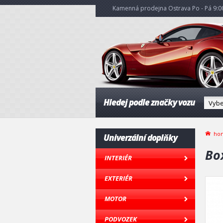
Kamenná prodejna Ostrava Po - Pá 9:00
Hledej podle značky vozu
ho
Univerzální doplňky
Bo
INTERIÉR
EXTERIÉR
MOTOR
PODVOZEK