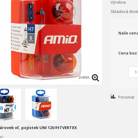
Výrobce
Skladová dost
Naše cen
Cena bez
Zvětšit
Porovnat
árovek vč. pojistek UNI 12V/H7 VERTEX
í :