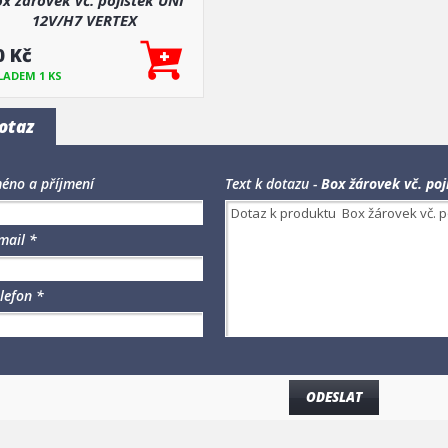
x žárovek vč. pojistek UNI
12V/H7 VERTEX
0 Kč
LADEM 1 KS
otaz
éno a příjmení
Text k dotazu -
Box žárovek vč. po
mail *
lefon *