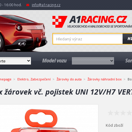
 - 16:00 hod.
info@a1racing.cz
H
Model vozu
So
mepage
Elektro, Zabezpečení
Žárovky do auta
Žárovky náhradní box
Bo
x žárovek vč. pojistek UNI 12V/H7 VER
Kód zboží