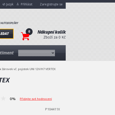
Jazyk
Přihlásit
Zaregistrujte se
0
Nákupní košík
LEDAT
Zboží za 0 Kč
rtiment
x žárovek vč. pojistek UNI 12V/H7 VERTEX
TEX
0%
Přidejte své hodnocení
P104411X