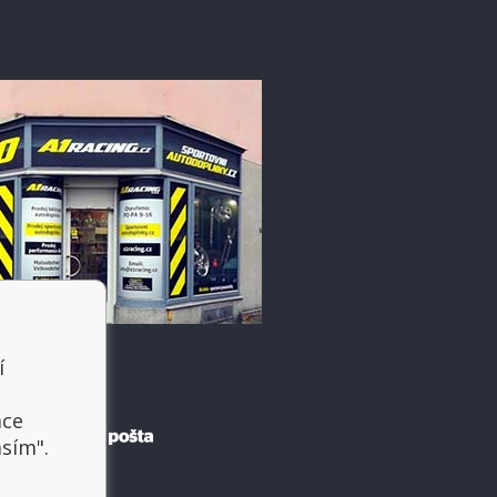
í
t
ace
asím".