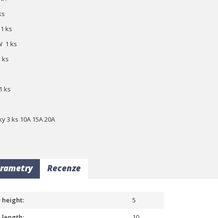
ks
1 ks
 1 ks
 ks
1 ks
ky 3 ks 10A 15A 20A
rametry
Recenze
height:
5
length:
10