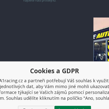
najdete naši prodejnu.
Cookies a GDPR
Platba a doprava
A1racing.cz a partneři potřebují Váš souhlas k využit
jednotlivých dat, aby Vám mimo jiné mohli ukazova
formace týkající se Vašich zájmů pomocí personaliz
m. Souhlas udělíte kliknutím na políčko "Ano, souhl