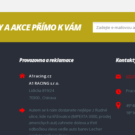
Y A AKCE PŘÍMO K VÁM
Provozovna a reklamace
Kontakt
A1racing.cz
info
A1 RACING s.r.o.
Lidicka 819/24
Praco
70300 , Ostrava
49°4
Autem se k nám dostanete nejlépe z Rudné
18°1
ulice, kde na křižovatce (IMPEXTA 3000, prodej
americkych aut) zahnete doleva a třetí
odbočkou vlevo vedle auto barev Lecher