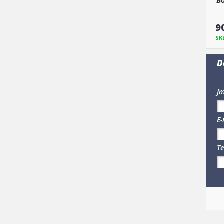
Bo
9
SK
D
Jm
E-
Te