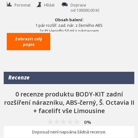
Porovnat
Hlídat
Doprava
od 100000.00 Kč
Obsah balení:
1 pár rozšíř. zad. nár. z černého ABS
2x PU-lepidlo 50 ml s nástavcem
2x isopropanolový odmašťovací ubrousek
Zobrazit celý
1x lahvička Betaprime 5600 - 15 ml + štěteček
popis
2x brusné plátno
1x návod pro lepení
1x návod pro lakování
1x montážní návod
Pozor!
Díl není určen pro modely Octavia II RS!
Namontované
Recenze
zadní lapače nečistot (tzv. zástěrky). je třeba pro montáž zadního
dílu sady BODY-KIT odstranit.
0 recenze produktu BODY-KIT zadní
Škoda Octavia II Limousine 06/04–›
rozšíření nárazníku, ABS-černý, Š. Octavia II
+ facelift vše Limousine
0%
Doposud není napsána žádná recenze.