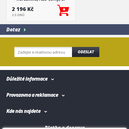
Octavia II + facelift vše
2 196 Kč
Limousine
2-5 DNŮ
Dotaz
ODESLAT
Důležité informace
Provozovna a reklamace
Kde nás najdete
Platba a doprava