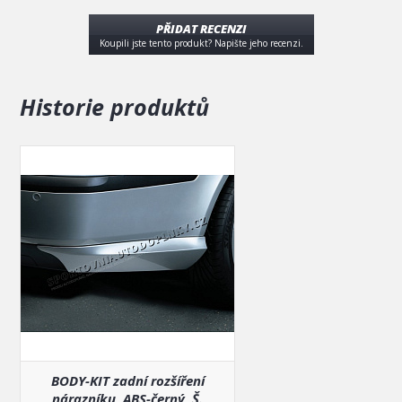
PŘIDAT RECENZI
Koupili jste tento produkt? Napište jeho recenzi.
Historie produktů
BODY-KIT zadní rozšíření
nárazníku, ABS-černý, Š.