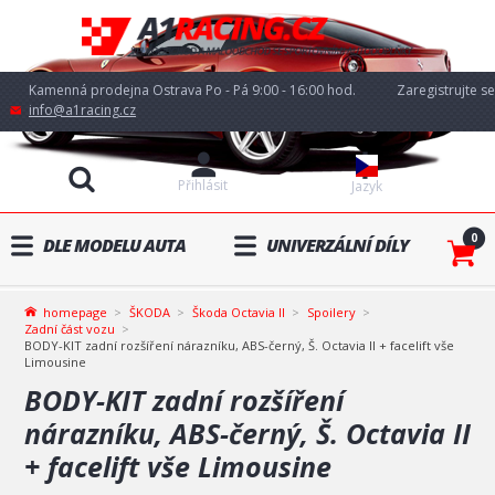
Kamenná prodejna Ostrava Po - Pá 9:00 - 16:00 hod.
Zaregistrujte se
info@a1racing.cz
Přihlásit
Jazyk
0
DLE MODELU AUTA
UNIVERZÁLNÍ DÍLY
homepage
ŠKODA
Škoda Octavia II
Spoilery
Zadní část vozu
BODY-KIT zadní rozšíření nárazníku, ABS-černý, Š. Octavia II + facelift vše
Limousine
BODY-KIT zadní rozšíření
nárazníku, ABS-černý, Š. Octavia II
+ facelift vše Limousine