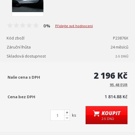
0%
Přidejte své hodnocení
Kód zboží
P23876X
Záruční lhůta
24 měsíců
Skladová dostupnost
2-5 DNŮ
2 196 Kč
Naše cena s DPH
95.48 EUR
1 814.88 Kč
Cena bez DPH
KOUPIT
ks
2-5 DNŮ