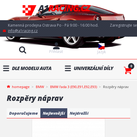
Kamenná prodejna Ostrava Po - Pá 9:00 - 16:00 hod.
Zaregistrujte se
info@a1racing.cz
Přihlásit
Jazyk
0
DLE MODELU AUTA
UNIVERZÁLNÍ DÍLY
homepage
BMW
BMW řada 3 (E90,E91,E92,E93)
Rozpěry náprav
Rozpěry náprav
Doporučujeme
Nejlevnější
Nejdražší