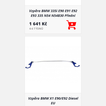
Vzpěra BMW 335i E90 E91 E92
E93 335 N54 N54B30 Přední
1 641 Kč
4-6 TÝDNŮ
Vzpěra BMW X1 E90/E92 Diesel
EU