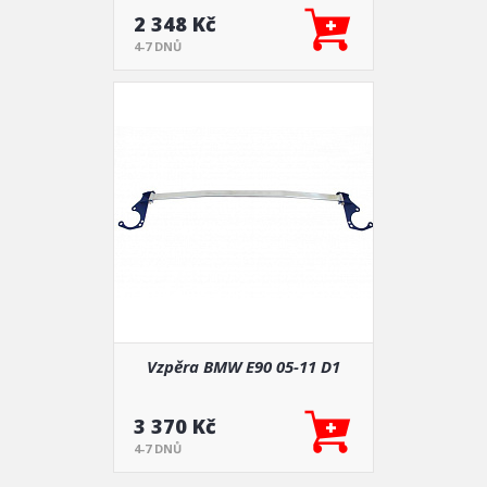
2 348 Kč
4-7 DNŮ
Vzpěra BMW E90 05-11 D1
3 370 Kč
4-7 DNŮ