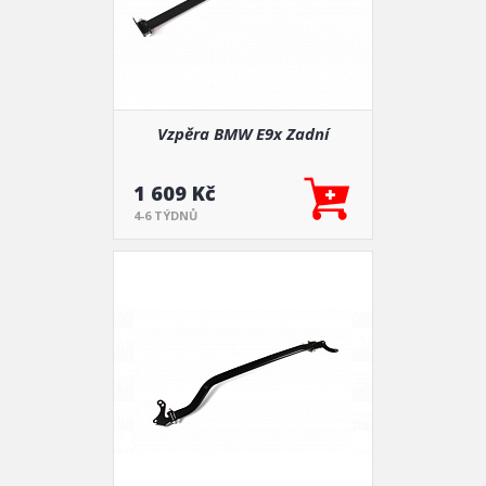
Vzpěra BMW E9x Zadní
1 609 Kč
4-6 TÝDNŮ