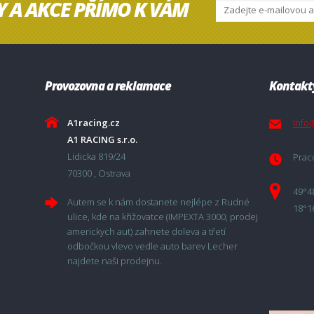
Y A AKCE PŘÍMO K VÁM
Provozovna a reklamace
Kontakt
A1racing.cz
info
A1 RACING s.r.o.
Lidicka 819/24
Praco
70300 , Ostrava
49°4
Autem se k nám dostanete nejlépe z Rudné
18°1
ulice, kde na křižovatce (IMPEXTA 3000, prodej
americkych aut) zahnete doleva a třetí
odbočkou vlevo vedle auto barev Lecher
najdete naši prodejnu.