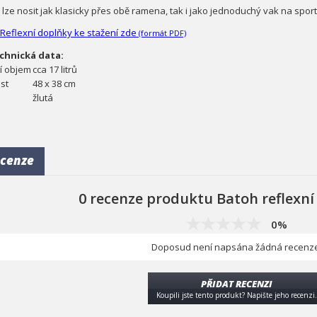
 lze nosit jak klasicky přes obě ramena, tak i jako jednoduchý vak na spo
 Reflexní doplňky ke stažení zde
(formát PDF)
chnická data:
ní objem
cca 17 litrů
ost
48 x 38 cm
a
žlutá
cenze
0 recenze produktu Batoh reflexní 
0%
Doposud není napsána žádná recenze
PŘIDAT RECENZI
Koupili jste tento produkt? Napište jeho recenzi.