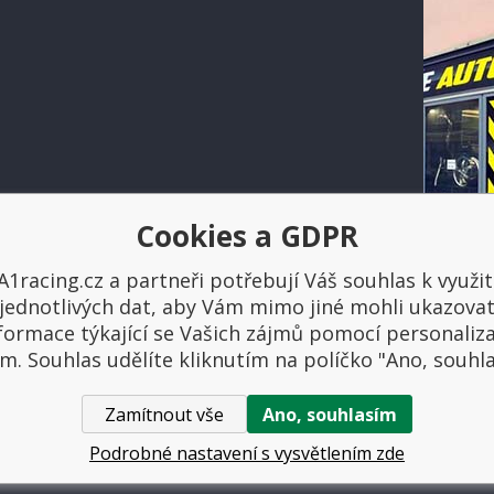
Cookies a GDPR
Platba a doprava
A1racing.cz a partneři potřebují Váš souhlas k využit
jednotlivých dat, aby Vám mimo jiné mohli ukazova
formace týkající se Vašich zájmů pomocí personaliz
m. Souhlas udělíte kliknutím na políčko "Ano, souhl
Zamítnout vše
Ano, souhlasím
ovniautodoplnky.cz
- Tuning shop, sportovní autodoplňky, tuning auta. V
Podrobné nastavení s vysvětlením zde
Tvorbu webové stránky
zajistil
BINARGON.cz