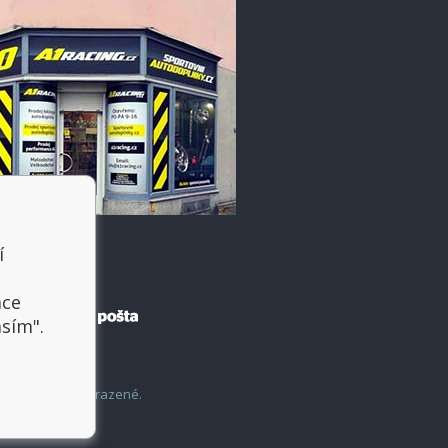
í
t
ace
asím".
šechny práva vyhrazené.