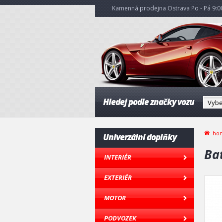
Kamenná prodejna Ostrava Po - Pá 9:00
Hledej podle značky vozu
ho
Univerzální doplňky
Bat
INTERIÉR
EXTERIÉR
MOTOR
PODVOZEK