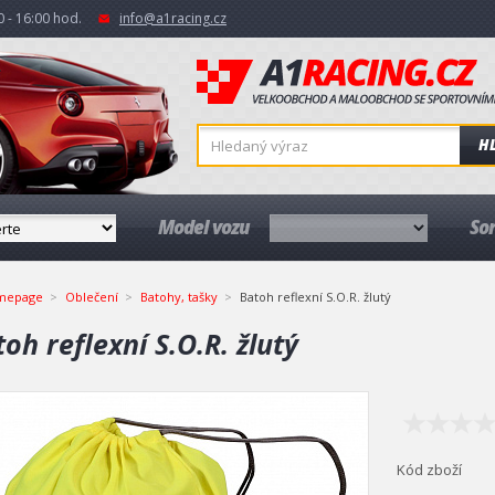
 - 16:00 hod.
info@a1racing.cz
H
Model vozu
So
mepage
Oblečení
Batohy, tašky
Batoh reflexní S.O.R. žlutý
oh reflexní S.O.R. žlutý
Kód zboží