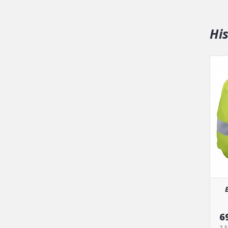
Hi
6
2-