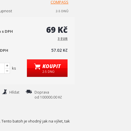
COMPASS
upnost
2-5 DNŮ
69 Kč
a s DPH
3 EUR
57.02 Kč
 DPH
KOUPIT
ks
2-5 DNŮ
Hlídat
Doprava
od 100000.00 Kč
Tento batoh je vhodný jak na výlet, tak