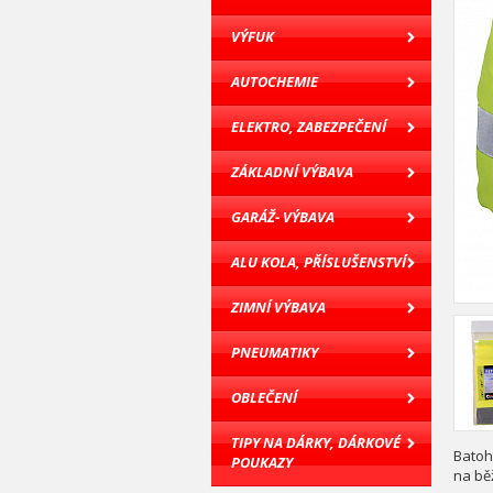
VÝFUK
AUTOCHEMIE
ELEKTRO, ZABEZPEČENÍ
ZÁKLADNÍ VÝBAVA
GARÁŽ- VÝBAVA
ALU KOLA, PŘÍSLUŠENSTVÍ
ZIMNÍ VÝBAVA
PNEUMATIKY
OBLEČENÍ
TIPY NA DÁRKY, DÁRKOVÉ
Batoh
POUKAZY
na bě