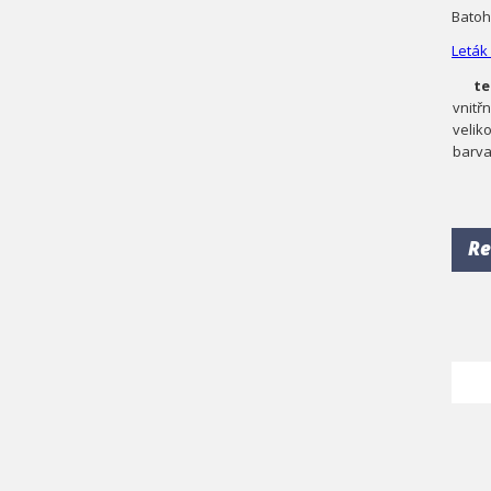
Batoh
Leták
te
vnitř
velik
barv
Re