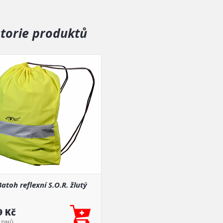
storie produktů
Batoh reflexní S.O.R. žlutý
9 Kč
5 DNŮ