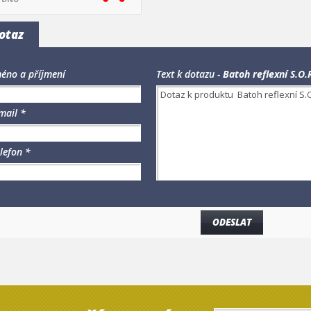
otaz
éno a příjmení
Text k dotazu -
Batoh reflexní S.O.R
mail *
lefon *