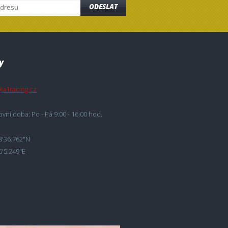
ODESLAT
y
@a1racing.cz
vní doba: Po - Pá 9:00 - 16:00 hod.
8'36.762"N
6'5.249"E