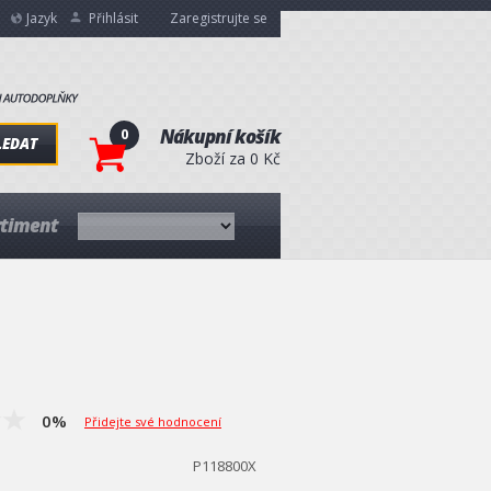
Jazyk
Přihlásit
Zaregistrujte se
0
Nákupní košík
LEDAT
Zboží za 0 Kč
rtiment
0%
Přidejte své hodnocení
P118800X