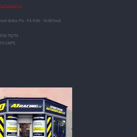
@a1racing.cz
vní doba: Po - Pá 9:00 - 16:00 hod.
8'36.762"N
6'5.249"E