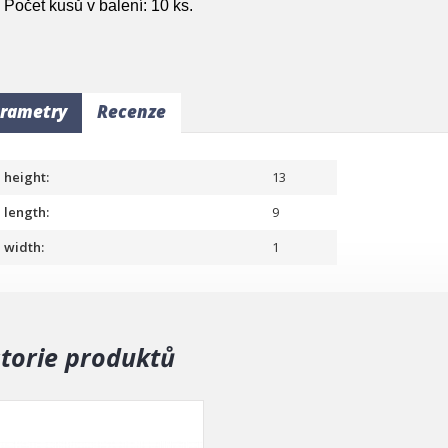
Počet kusů v balení: 10 ks.
rametry
Recenze
height:
13
length:
9
width:
1
storie produktů