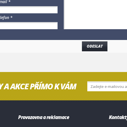
mail *
lefon *
Y A AKCE PŘÍMO K VÁM
Provozovna a reklamace
Kontakt