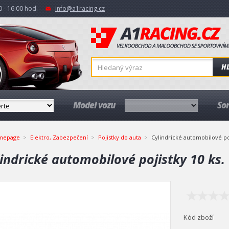
 - 16:00 hod.
info@a1racing.cz
H
Model vozu
So
mepage
Elektro, Zabezpečení
Pojistky do auta
Cylindrické automobilové poj
indrické automobilové pojistky 10 ks.
Kód zboží