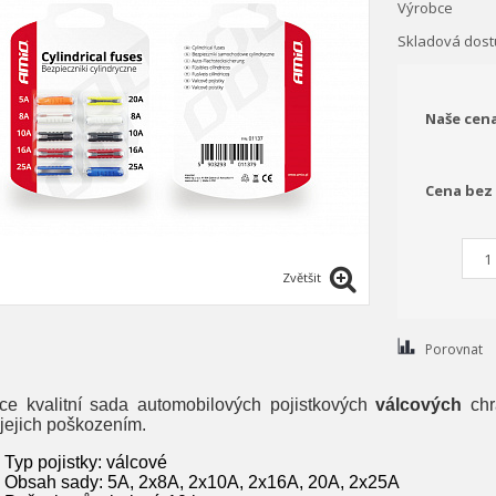
Výrobce
Skladová dost
Naše cen
Cena bez
Zvětšit
Porovnat
ce kvalitní sada automobilových pojistkových
válcových
chr
 jejich poškozením.
Typ pojistky: válcové
Obsah sady: 5A, 2x8A, 2x10A, 2x16A, 20A, 2x25A