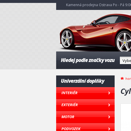
Kamenná prodejna Ostrava Po - Pá 9:00
Hledej podle značky vozu
ho
Univerzální doplňky
Cyl
INTERIÉR
EXTERIÉR
MOTOR
PODVOZEK