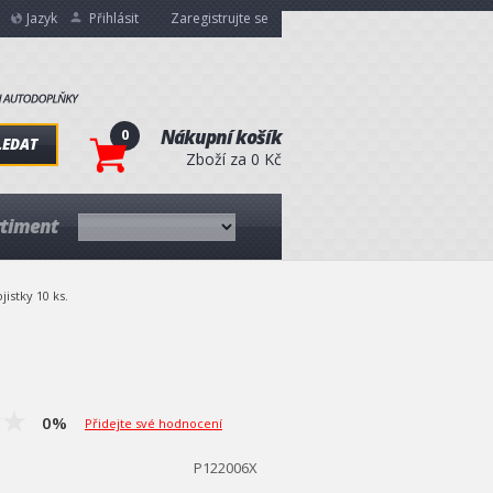
Jazyk
Přihlásit
Zaregistrujte se
0
Nákupní košík
LEDAT
Zboží za 0 Kč
rtiment
istky 10 ks.
0%
Přidejte své hodnocení
P122006X