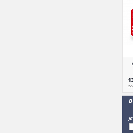
1
2-
D
Jm