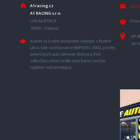
A1racing.cz
info
A1 RACING s.r.o.
Lidicka 819/24
Praco
70300 , Ostrava
49°4
Autem se k nám dostanete nejlépe z Rudné
18°1
ulice, kde na křižovatce (IMPEXTA 3000, prodej
americkych aut) zahnete doleva a třetí
odbočkou vlevo vedle auto barev Lecher
najdete naši prodejnu.