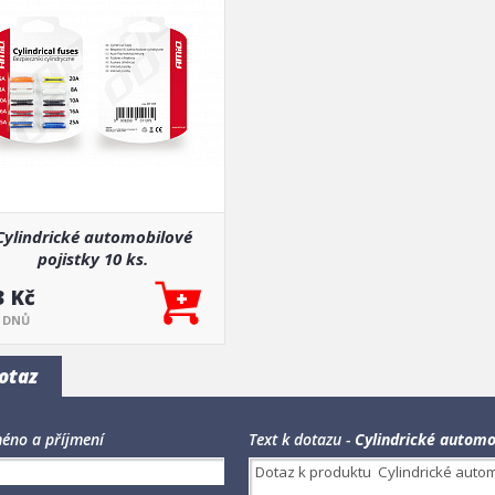
Cylindrické automobilové
pojistky 10 ks.
3 Kč
5 DNŮ
otaz
éno a příjmení
Text k dotazu -
Cylindrické automob