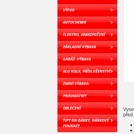
VÝFUK
AUTOCHEMIE
ELEKTRO, ZABEZPEČENÍ
ZÁKLADNÍ VÝBAVA
GARÁŽ- VÝBAVA
ALU KOLA, PŘÍSLUŠENSTVÍ
ZIMNÍ VÝBAVA
PNEUMATIKY
OBLEČENÍ
Vyso
před
TIPY NA DÁRKY, DÁRKOVÉ
POUKAZY