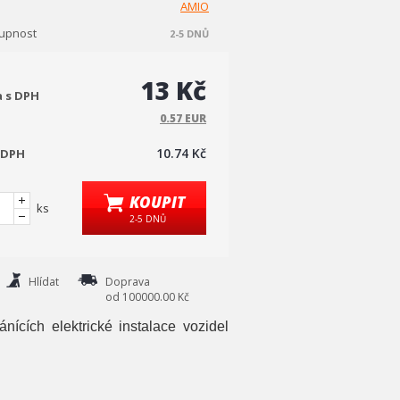
AMIO
upnost
2-5 DNŮ
13 Kč
a s DPH
0.57 EUR
10.74 Kč
 DPH
KOUPIT
ks
2-5 DNŮ
Hlídat
Doprava
od 100000.00 Kč
ánících elektrické instalace vozidel