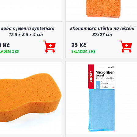
ouba s jelenicí syntetická
Ekonomická utěrka na leštění
12.5 x 8.5 x 4 cm
37x27 cm
3 Kč
25 Kč
LADEM 2 KS
SKLADEM 2 KS