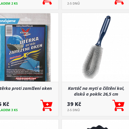
LADEM 2 KS
2-5 DNŮ
oručujeme
těrka proti zamlžení oken
Kartáč na mytí a čištění kol,
disků a poklic 26,5 cm
6 Kč
39 Kč
LADEM 3 KS
2-5 DNŮ