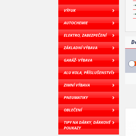
VÝFUK
AUTOCHEMIE
ELEKTRO, ZABEZPEČENÍ
D
ZÁKLADNÍ VÝBAVA
GARÁŽ- VÝBAVA
ALU KOLA, PŘÍSLUŠENSTVÍ
ZIMNÍ VÝBAVA
PNEUMATIKY
OBLEČENÍ
TIPY NA DÁRKY, DÁRKOVÉ
POUKAZY