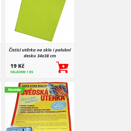
Čistící utěrka na sklo i palubní
desku 34x38 cm
19 Kč
SKLADEM 1 KS
Novinka