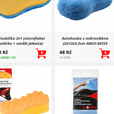
oubička 2v1 (microfieber
Autohouba z mikrovlákna
utěrka + umělá jelenice)
22x12x5,5cm AMIO-04725
8 Kč
48 Kč
LADEM 1 KS
2-5 DNŮ