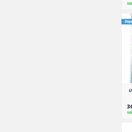
SK
Dop
U
3
SK