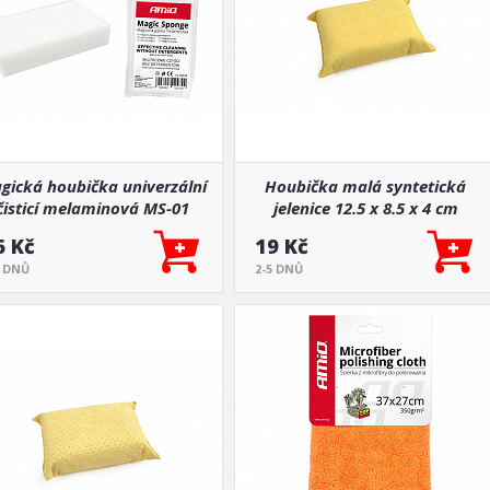
gická houbička univerzální
Houbička malá syntetická
čisticí melaminová MS-01
jelenice 12.5 x 8.5 x 4 cm
AMIO-02474
6 Kč
19 Kč
5 DNŮ
2-5 DNŮ