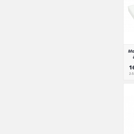
Ma
1
2-