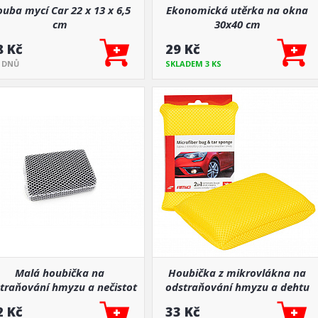
uba mycí Car 22 x 13 x 6,5
Ekonomická utěrka na okna
cm
30x40 cm
8 Kč
29 Kč
7 DNŮ
SKLADEM 3 KS
Malá houbička na
Houbička z mikrovlákna na
traňování hmyzu a nečistot
odstraňování hmyzu a dehtu
12.5 x 8.5 x 4 cm
2 Kč
33 Kč