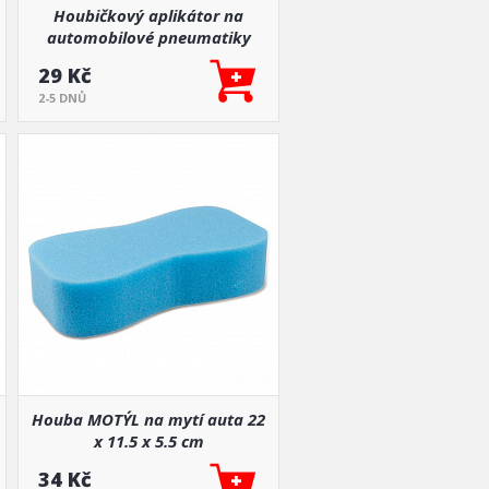
Houbičkový aplikátor na
automobilové pneumatiky
sada 2 ks. AMIO-04018
29 Kč
2-5 DNŮ
Houba MOTÝL na mytí auta 22
x 11.5 x 5.5 cm
34 Kč