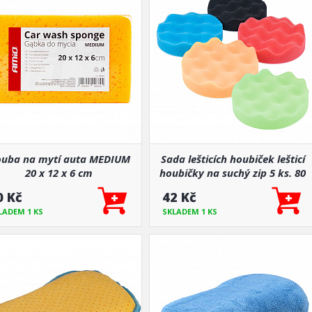
uba na mytí auta MEDIUM
Sada lešticích houbiček lešticí
20 x 12 x 6 cm
houbičky na suchý zip 5 ks. 80
mm AMIO-03707
0 Kč
42 Kč
LADEM 1 KS
SKLADEM 1 KS