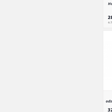
Ho
2
4-
ods
3