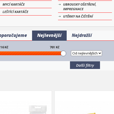
MYCÍ KARTÁČE
UBROUSKY OŠETŘENÍ,
IMPREGNACE
LEŠTÍCÍ KARTÁČE
UTĚRKY NA ČIŠTĚNÍ
oporučujeme
Nejlevnější
Nejdražší
16
Kč
761
Kč
Další filtry