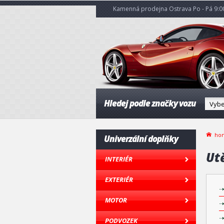
Kamenná prodejna Ostrava Po - Pá 9:00
Hledej podle značky vozu
ho
Univerzální doplňky
Ut
INTERIÉR
EXTERIÉR
MOTOR
PODVOZEK