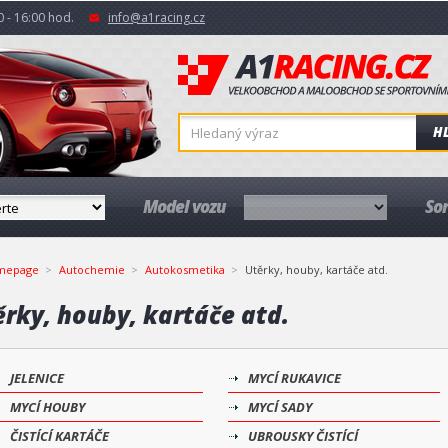
 - 16:00 hod.
info@a1racing.cz
H
Model vozu
So
mepage
Autochemie
Autokosmetika
Utěrky, houby, kartáče atd.
ěrky, houby, kartáče atd.
JELENICE
MYCÍ RUKAVICE
MYCÍ HOUBY
MYCÍ SADY
ČISTÍCÍ KARTÁČE
UBROUSKY ČISTÍCÍ