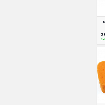
H
2
SK