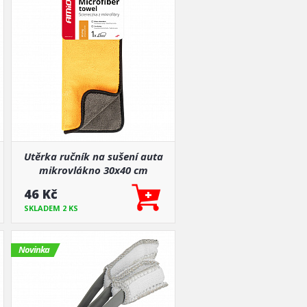
Utěrka ručník na sušení auta
mikrovlákno 30x40 cm
600g/m²
46 Kč
SKLADEM 2 KS
Novinka