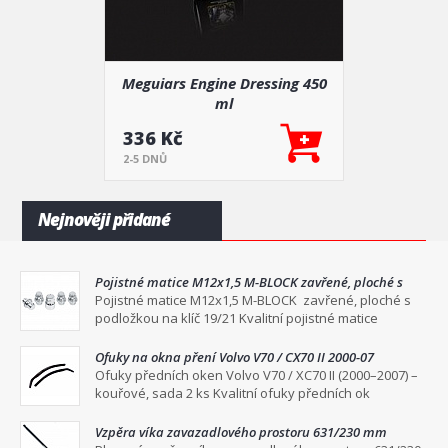
Meguiars Engine Dressing 450
ml
336 Kč
2-5 DNŮ
Nejnověji přidané
Pojistné matice M12x1,5 M-BLOCK zavřené, ploché s
podložkou na klíč 19/21
Pojistné matice M12x1,5 M-BLOCK zavřené, ploché s
podložkou na klíč 19/21 Kvalitní pojistné matice
Ofuky na okna pření Volvo V70 / CX70 II 2000-07
Ofuky předních oken Volvo V70 / XC70 II (2000–2007) –
kouřové, sada 2 ks Kvalitní ofuky předních ok
Vzpěra víka zavazadlového prostoru 631/230 mm