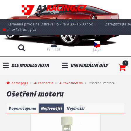
Kamenná prodejna Ostrava Po - Pá 9:00 - 16:00 hod.
Zaregistrujte se
info@a1racing.cz
Přihlásit
Jazyk
0
DLE MODELU AUTA
UNIVERZÁLNÍ DÍLY
homepage
Autochemie
Autokosmetika
Ošetření motoru
Ošetření motoru
Doporučujeme
Nejlevnější
Nejdražší