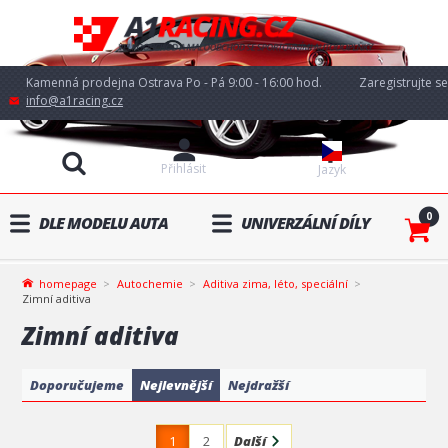
Kamenná prodejna Ostrava Po - Pá 9:00 - 16:00 hod.
Zaregistrujte se
info@a1racing.cz
Přihlásit
Jazyk
0
DLE MODELU AUTA
UNIVERZÁLNÍ DÍLY
homepage
Autochemie
Aditiva zima, léto, speciální
Zimní aditiva
Zimní aditiva
Doporučujeme
Nejlevnější
Nejdražší
1
2
Další