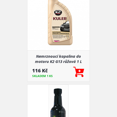
Nemrznoucí kapalina do
motoru K2 G13 růžová 1 L
-70°C (náhrada za G12)
116 Kč
SKLADEM 1 KS