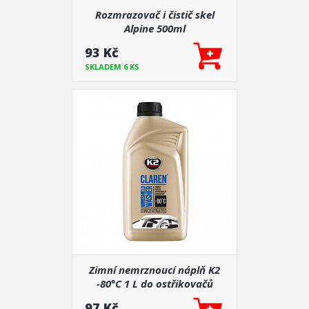
Rozmrazovač i čistič skel
Alpine 500ml
93 Kč
SKLADEM 6 KS
Zimní nemrznoucí náplň K2
-80°C 1 L do ostřikovačů
97 Kč