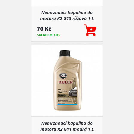
Nemrznoucí kapalina do
motoru K2 G13 růžová 1 L
-35°C (náhrada za G12)
70 Kč
SKLADEM 1 KS
Nemrznoucí kapalina do
motoru K2 G11 modrá 1 L