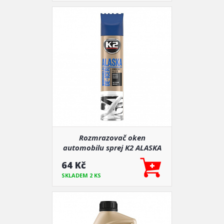
Rozmrazovač oken
automobilu sprej K2 ALASKA
300 ml + škrabka
64 Kč
SKLADEM 2 KS