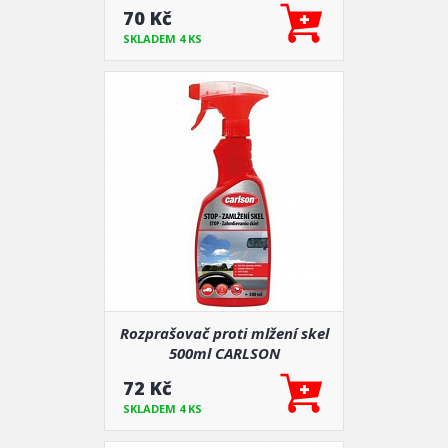
-35°C
70 Kč
SKLADEM 4 KS
Rozprašovač proti mlžení skel
500ml CARLSON
72 Kč
SKLADEM 4 KS