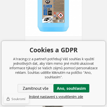
Voňavá nemrznoucí náplň K2
-22°C 5 L do ostřikovačů
Cookies a GDPR
226 Kč
A1racing.cz a partneři potřebují Váš souhlas k využití
SKLADEM 1 KS
jednotlivých dat, aby Vám mimo jiné mohli ukazovat
informace týkající se Vašich zájmů pomocí personalizace
reklam. Souhlas udělíte kliknutím na políčko "Ano,
souhlasím".
Zamítnout vše
Ano, souhlasím
Podrobné nastavení s vysvětlením zde
Soukromí