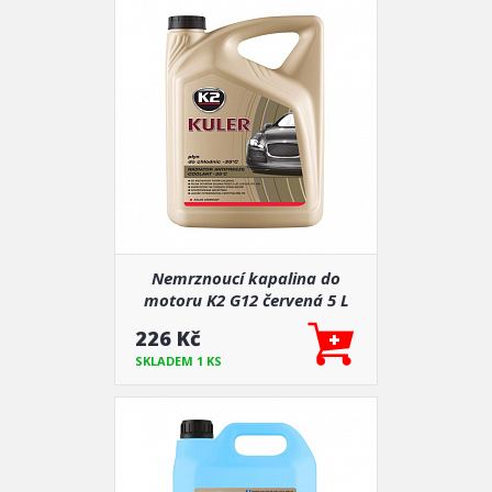
Nemrznoucí kapalina do
motoru K2 G12 červená 5 L
-35°C
226 Kč
SKLADEM 1 KS