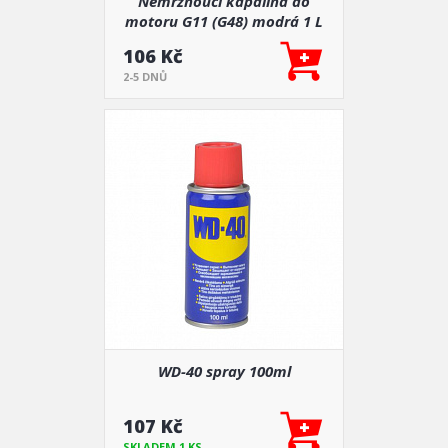
Nemrznoucí kapalina do
motoru G11 (G48) modrá 1 L
-37 C
106 Kč
2-5 DNŮ
WD-40 spray 100ml
107 Kč
SKLADEM 1 KS