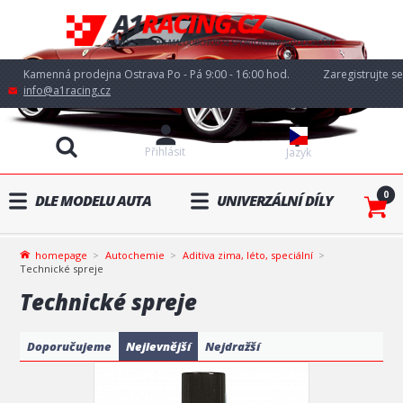
Kamenná prodejna Ostrava Po - Pá 9:00 - 16:00 hod.
Zaregistrujte se
info@a1racing.cz
Přihlásit
Jazyk
0
DLE MODELU AUTA
UNIVERZÁLNÍ DÍLY
homepage
Autochemie
Aditiva zima, léto, speciální
Technické spreje
Technické spreje
Doporučujeme
Nejlevnější
Nejdražší