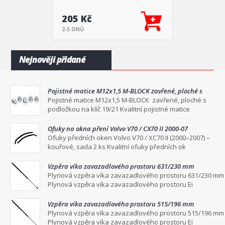
205 Kč
2-5 DNŮ
Nejnověji přidané
Pojistné matice M12x1,5 M-BLOCK zavřené, ploché s
podložkou na klíč 19/21
Pojistné matice M12x1,5 M-BLOCK zavřené, ploché s
podložkou na klíč 19/21 Kvalitní pojistné matice
Ofuky na okna pření Volvo V70 / CX70 II 2000-07
Ofuky předních oken Volvo V70 / XC70 II (2000–2007) –
kouřové, sada 2 ks Kvalitní ofuky předních ok
Vzpěra víka zavazadlového prostoru 631/230 mm
Plynová vzpěra víka zavazadlového prostoru 631/230 mm
Plynová vzpěra víka zavazadlového prostoru Ei
Vzpěra víka zavazadlového prostoru 515/196 mm
Plynová vzpěra víka zavazadlového prostoru 515/196 mm
Plynová vzpěra víka zavazadlového prostoru Ei