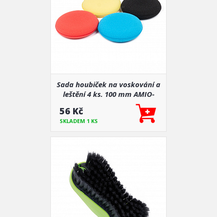
výkon vašeho auta, ať už čelíte horkým letům, nebo mrazivým
zimám.
Vůně do auta
– Pro příjemnou atmosféru v interiéru nabízíme
široký výběr vůní, které osvěží vzduch ve vašem vozidle a
přinesou příjemný pocit během každé jízdy.
S našimi produkty autochemie nejen ušetříte čas a peníze na
servisech, ale také zajistíte, že vaše auto bude vždy v perfektní
kondici. Prozkoumejte naši nabídku a dopřejte svému vozu kvalitní
Sada houbiček na voskování a
péči, kterou si zaslouží.
leštění 4 ks. 100 mm AMIO-
03713
56 Kč
SKLADEM 1 KS