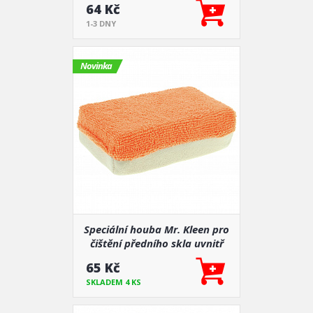
64 Kč
1-3 DNY
Novinka
Speciální houba Mr. Kleen pro
čištění předního skla uvnitř
vozu
65 Kč
SKLADEM 4 KS