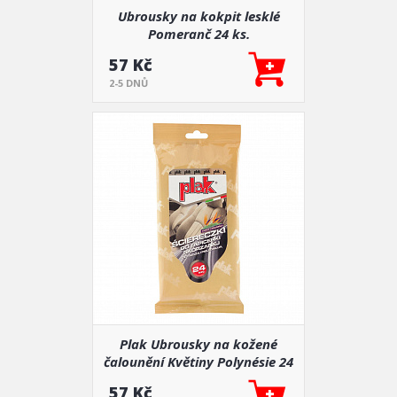
Ubrousky na kokpit lesklé
Pomeranč 24 ks.
57 Kč
2-5 DNŮ
Plak Ubrousky na kožené
čalounění Květiny Polynésie 24
ks.
57 Kč