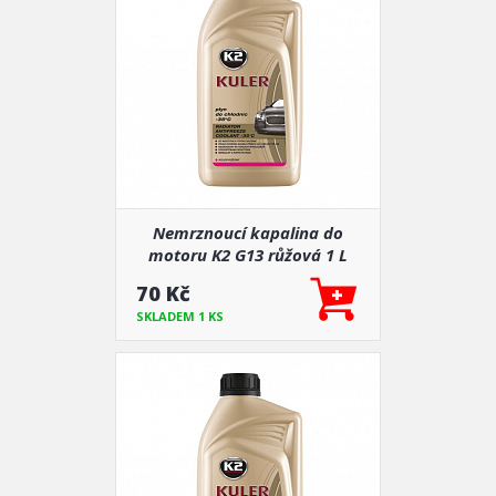
Nemrznoucí kapalina do
motoru K2 G13 růžová 1 L
-35°C (náhrada za G12)
70 Kč
SKLADEM 1 KS