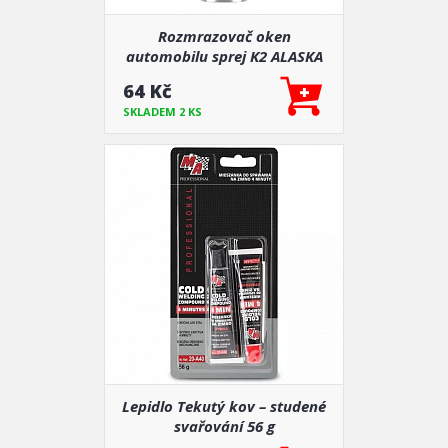
Rozmrazovač oken
automobilu sprej K2 ALASKA
300 ml + škrabka
64 Kč
SKLADEM 2 KS
Lepidlo Tekutý kov – studené
svařování 56 g