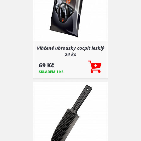
Vlhčené ubrousky cocpit lesklý
24 ks
69 Kč
SKLADEM 1 KS