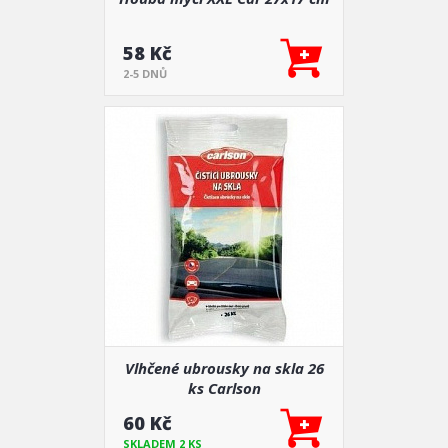
58 Kč
2-5 DNŮ
Vlhčené ubrousky na skla 26
ks Carlson
60 Kč
SKLADEM 2 KS