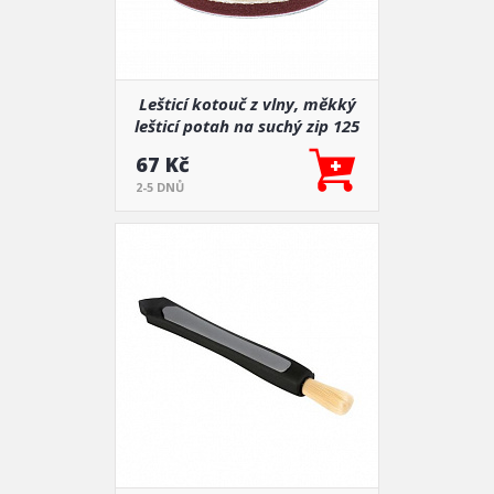
Lešticí kotouč z vlny, měkký
lešticí potah na suchý zip 125
mm
67 Kč
2-5 DNŮ