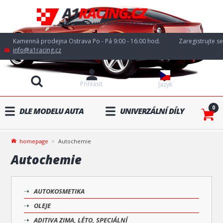
Kamenná prodejna Ostrava Po - Pá 9:00 - 16:00 hod.
Zaregistrujte se
info@a1racing.cz
Přihlásit
Jazyk
0
DLE MODELU AUTA
UNIVERZÁLNÍ DÍLY
homepage
Autochemie
Autochemie
AUTOKOSMETIKA
OLEJE
ADITIVA ZIMA, LÉTO, SPECIÁLNÍ