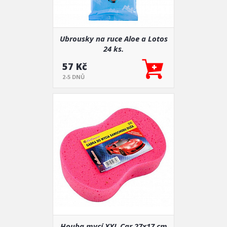
Ubrousky na ruce Aloe a Lotos
24 ks.
57 Kč
2-5 DNŮ
Houba mycí XXL Car 27x17 cm