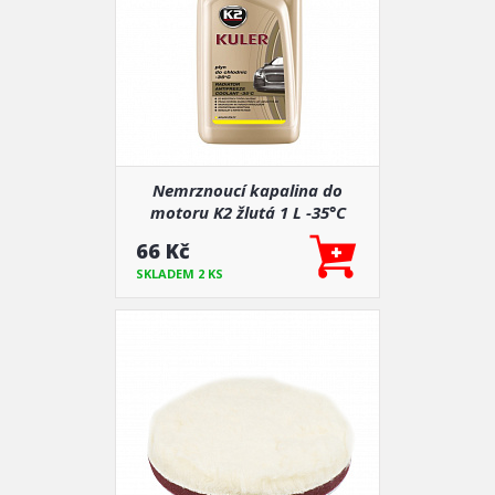
Nemrznoucí kapalina do
motoru K2 žlutá 1 L -35°C
66 Kč
SKLADEM 2 KS