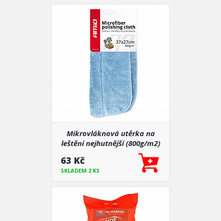
Mikrovláknová utěrka na
leštění nejhutnější (800g/m2)
37x37 cm
63 Kč
SKLADEM 2 KS