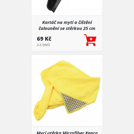
Kartáč na mytí a čištění
čalounění se stěrkou 25 cm
69 Kč
2-5 DNŮ
Mycí utěrka Microfiber Kenco