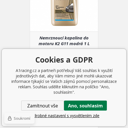
Nemrznoucí kapalina do
motoru K2 G11 modrá 1 L
-35°C
70 Kč
Cookies a GDPR
SKLADEM 4 KS
A1racing.cz a partneři potřebují Váš souhlas k využití
jednotlivých dat, aby Vám mimo jiné mohli ukazovat
informace týkající se Vašich zájmů pomocí personalizace
reklam. Souhlas udělíte kliknutím na políčko "Ano,
souhlasím".
Zamítnout vše
Ano, souhlasím
Podrobné nastavení s vysvětlením zde
Soukromí