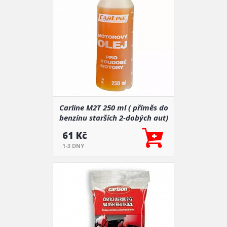
Carline M2T 250 ml ( příměs do
benzínu starších 2-dobých aut)
61 Kč
1-3 DNY