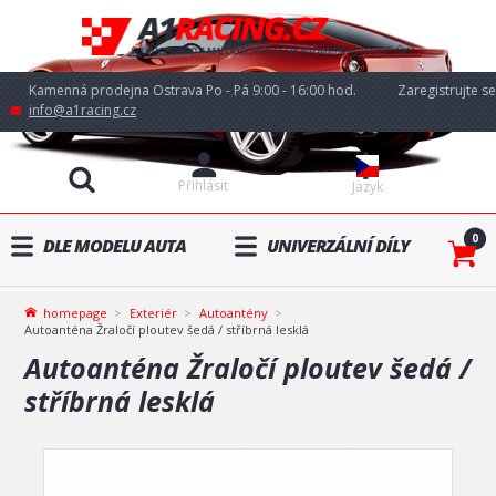
Kamenná prodejna Ostrava Po - Pá 9:00 - 16:00 hod.
Zaregistrujte se
info@a1racing.cz
Přihlásit
Jazyk
0
DLE MODELU AUTA
UNIVERZÁLNÍ DÍLY
homepage
Exteriér
Autoantény
Autoanténa Žraločí ploutev šedá / stříbrná lesklá
Autoanténa Žraločí ploutev šedá /
stříbrná lesklá