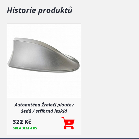
- Voděodolná
Historie produktů
Autoanténa Žraločí ploutev
šedá / stříbrná lesklá
322 Kč
SKLADEM 4 KS