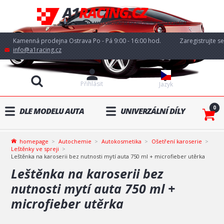
Kamenná prodejna Ostrava Po - Pá 9:00 - 16:00 hod.
Zaregistrujte se
info@a1racing.cz
Přihlásit
Jazyk
0
DLE MODELU AUTA
UNIVERZÁLNÍ DÍLY
homepage
Autochemie
Autokosmetika
Ošetření karoserie
Leštěnky ve spreji
Leštěnka na karoserii bez nutnosti mytí auta 750 ml + microfieber utěrka
Leštěnka na karoserii bez
nutnosti mytí auta 750 ml +
microfieber utěrka