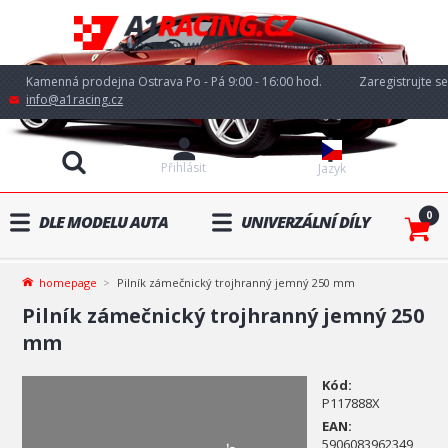
Kamenná prodejna Ostrava Po - Pá 9:00 - 16:00 hod.
Zaregistrujte se
info@a1racing.cz
Přihlásit
Jazyk
0
DLE MODELU AUTA
UNIVERZÁLNÍ DÍLY
homepage
Pilník zámečnický trojhranný jemný 250 mm
Pilník zámečnický trojhranný jemný 250
mm
Kód:
P117888X
EAN:
5906083962349