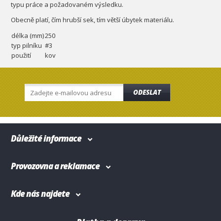
typu práce a požadovaném výsledku.
Obecně platí, čím hrubší sek, tím větší úbytek materiálu.
délka (mm)
250
typ pilníku
#3
použití
kov
ODESLAT
Důležité informace
Provozovna a reklamace
Kde nás najdete