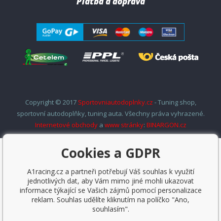
Platba a doprava
Copyright © 2017
Sportovniautodoplnky.cz
- Tuning shop,
sportovní autodoplňky, tuning auta. Všechny práva vyhrazené.
Internetové obchody
a
www stránky
:
BINARGON.cz
Cookies a GDPR
A1racing.cz a partneři potřebují Váš souhlas k využití
jednotlivých dat, aby Vám mimo jiné mohli ukazovat
informace týkající se Vašich zájmů pomocí personalizace
reklam. Souhlas udělíte kliknutím na políčko "Ano,
souhlasím".