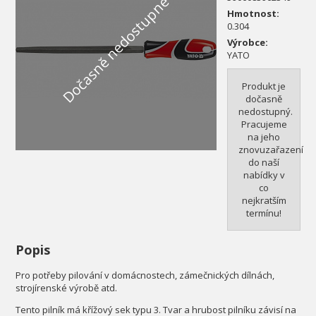
Dočasně nedostupné
Hmotnost:
0.304
Výrobce:
YATO
Produkt je
dočasně
nedostupný.
Pracujeme
na jeho
znovuzařazení
do naší
nabídky v
co
nejkratším
termínu!
Popis
Pro potřeby pilování v domácnostech, zámečnických dílnách,
strojírenské výrobě atd.
Tento pilník má křížový sek typu 3. Tvar a hrubost pilníku závisí na