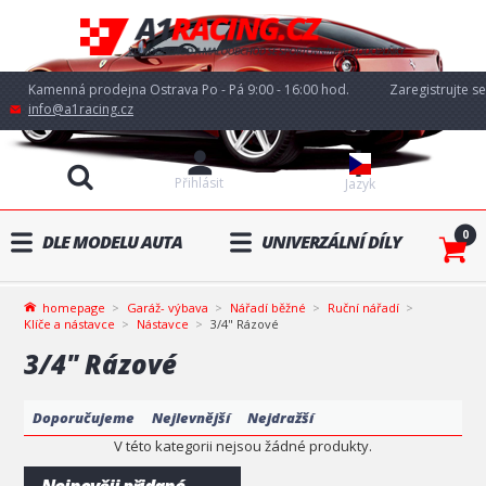
Kamenná prodejna Ostrava Po - Pá 9:00 - 16:00 hod.
Zaregistrujte se
info@a1racing.cz
Přihlásit
Jazyk
0
DLE MODELU AUTA
UNIVERZÁLNÍ DÍLY
homepage
Garáž- výbava
Nářadí běžné
Ruční nářadí
Klíče a nástavce
Nástavce
3/4" Rázové
3/4" Rázové
Doporučujeme
Nejlevnější
Nejdražší
V této kategorii nejsou žádné produkty.