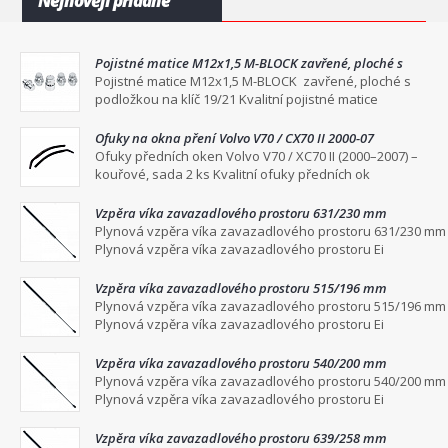
Nejnověji přidané
Pojistné matice M12x1,5 M-BLOCK zavřené, ploché s
podložkou na klíč 19/21
Pojistné matice M12x1,5 M-BLOCK zavřené, ploché s
podložkou na klíč 19/21 Kvalitní pojistné matice
Ofuky na okna pření Volvo V70 / CX70 II 2000-07
Ofuky předních oken Volvo V70 / XC70 II (2000–2007) –
kouřové, sada 2 ks Kvalitní ofuky předních ok
Vzpěra víka zavazadlového prostoru 631/230 mm
Plynová vzpěra víka zavazadlového prostoru 631/230 mm
Plynová vzpěra víka zavazadlového prostoru Ei
Vzpěra víka zavazadlového prostoru 515/196 mm
Plynová vzpěra víka zavazadlového prostoru 515/196 mm
Plynová vzpěra víka zavazadlového prostoru Ei
Vzpěra víka zavazadlového prostoru 540/200 mm
Plynová vzpěra víka zavazadlového prostoru 540/200 mm
Plynová vzpěra víka zavazadlového prostoru Ei
Vzpěra víka zavazadlového prostoru 639/258 mm