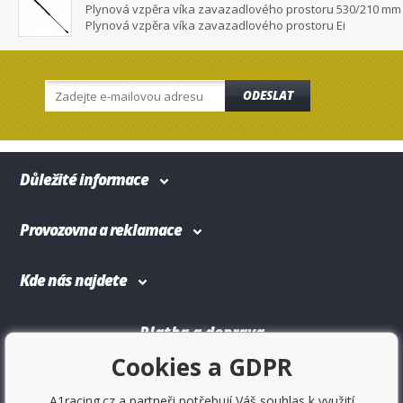
Plynová vzpěra víka zavazadlového prostoru 530/210 mm
Plynová vzpěra víka zavazadlového prostoru Ei
ODESLAT
Důležité informace
Provozovna a reklamace
Kde nás najdete
Platba a doprava
Cookies a GDPR
A1racing.cz a partneři potřebují Váš souhlas k využití