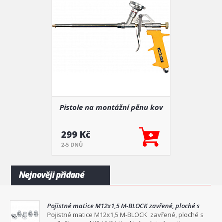
Pistole na montážní pěnu kov
299 Kč
2-5 DNŮ
Nejnověji přidané
Pojistné matice M12x1,5 M-BLOCK zavřené, ploché s
podložkou na klíč 19/21
Pojistné matice M12x1,5 M-BLOCK zavřené, ploché s