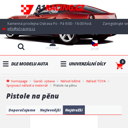
Kamenná prodejna Ostrava Po - Pá 9:00 - 16:00 hod.
Zaregistrujte se
info@a1racing.cz
Přihlásit
Jazyk
0
DLE MODELU AUTA
UNIVERZÁLNÍ DÍLY
homepage
Garáž- výbava
Nářadí běžné
Nářadí TOYA
Spojovací nářadí a materiál
Pistole na pěnu
Pistole na pěnu
Doporučujeme
Nejlevnější
Nejdražší