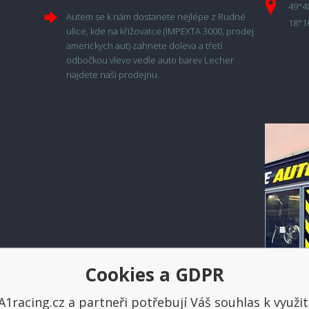
49°4
Autem se k nám dostanete nejlépe z Rudné
18°1
ulice, kde na křižovatce (IMPEXTA 3000, prodej
americkych aut) zahnete doleva a třetí
odbočkou vlevo vedle auto barev Lecher
najdete naši prodejnu.
Cookies a GDPR
Platba a doprava
A1racing.cz a partneři potřebují Váš souhlas k využit