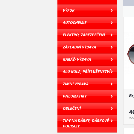
VÝFUK
AUTOCHEMIE
ELEKTRO, ZABEZPEČENÍ
ZÁKLADNÍ VÝBAVA
GARÁŽ- VÝBAVA
ALU KOLA, PŘÍSLUŠENSTVÍ
ZIMNÍ VÝBAVA
Br
PNEUMATIKY
OBLEČENÍ
4
2-
TIPY NA DÁRKY, DÁRKOVÉ
POUKAZY