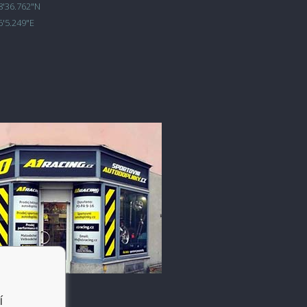
8'36.762"N
6'5.249"E
í