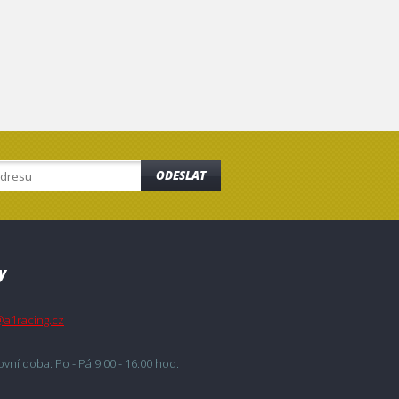
ODESLAT
y
@a1racing.cz
vní doba: Po - Pá 9:00 - 16:00 hod.