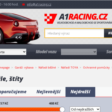
 - 16:00 hod.
info@a1racing.cz
H
Model vozu
So
mepage
Garáž- výbava
Nářadí běžné
Nářadí TOYA
Ochranné pomůcky
le, štíty
oporučujeme
Nejlevnější
Nejdražší
57
Kč
468
Kč