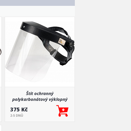
Štít ochranný
polykarbonátový výklopný
375 Kč
2-5 DNŮ