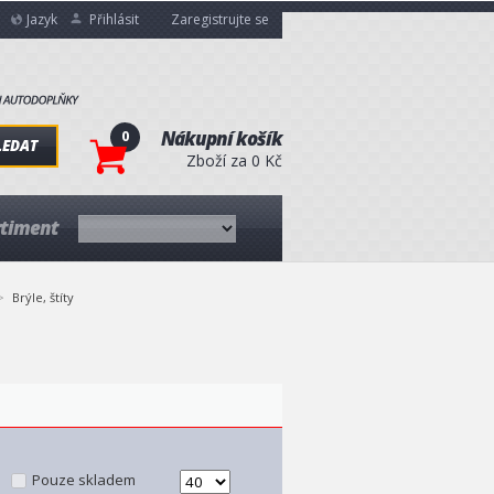
Jazyk
Přihlásit
Zaregistrujte se
0
Nákupní košík
LEDAT
Zboží za 0 Kč
rtiment
Brýle, štíty
Pouze skladem