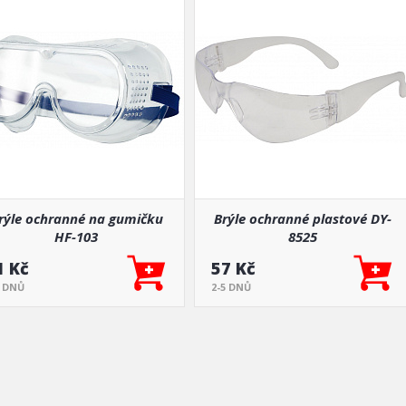
rýle ochranné na gumičku
Brýle ochranné plastové DY-
HF-103
8525
1 Kč
57 Kč
5 DNŮ
2-5 DNŮ