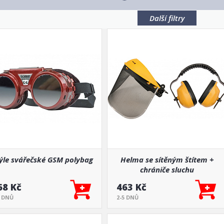
Další filtry
ýle svářečské GSM polybag
Helma se sítěným štítem +
chrániče sluchu
68 Kč
463 Kč
5 DNŮ
2-5 DNŮ