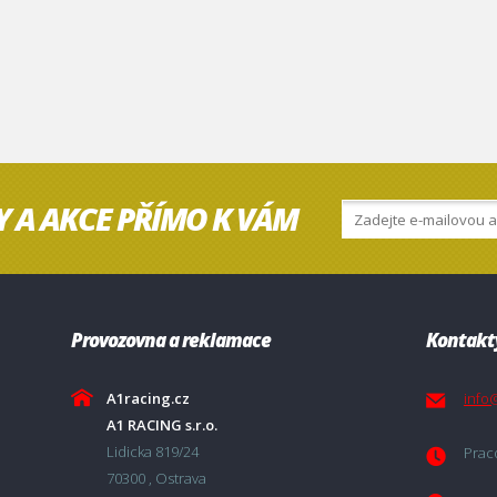
Y A AKCE PŘÍMO K VÁM
Provozovna a reklamace
Kontakt
A1racing.cz
info
A1 RACING s.r.o.
Lidicka 819/24
Praco
70300 , Ostrava