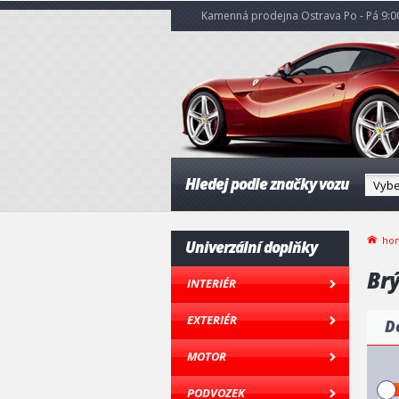
Kamenná prodejna Ostrava Po - Pá 9:00
Hledej podle značky vozu
ho
Univerzální doplňky
Brý
INTERIÉR
EXTERIÉR
D
MOTOR
PODVOZEK