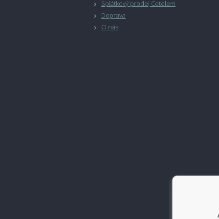
Splátkový prodej Cetelem
Doprava
O nás