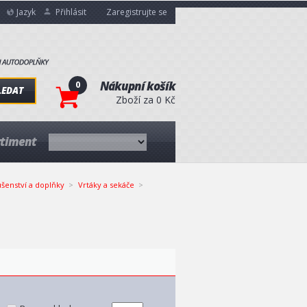
Jazyk
Přihlásit
Zaregistrujte se
0
Nákupní košík
LEDAT
Zboží za 0 Kč
rtiment
ušenství a doplňky
Vrtáky a sekáče