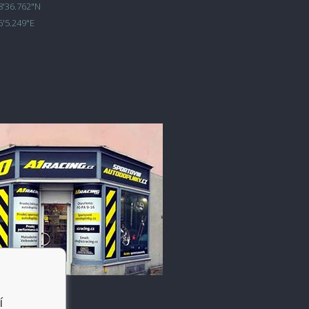
8'36.762"N
6'5.249"E
í