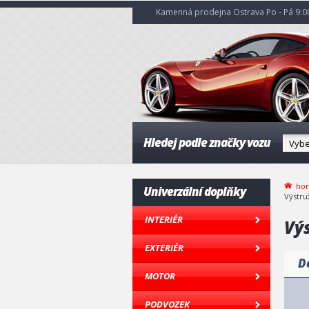
Kamenná prodejna Ostrava Po - Pá 9:00
Hledej podle značky vozu
ho
Univerzální doplňky
Výstru
INTERIÉR
Vý
EXTERIÉR
D
MOTOR
PODVOZEK