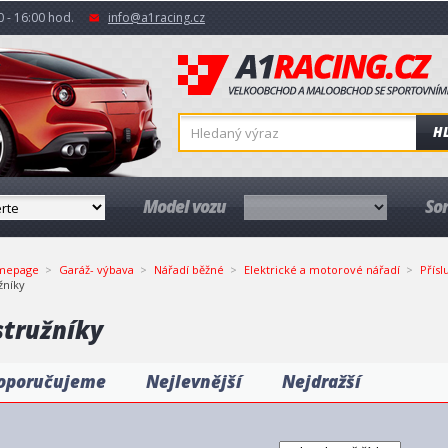
 - 16:00 hod.
info@a1racing.cz
H
Model vozu
So
mepage
Garáž- výbava
Nářadí běžné
Elektrické a motorové nářadí
Přísl
žníky
stružníky
oporučujeme
Nejlevnější
Nejdražší