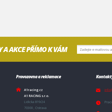
Y A AKCE PŘÍMO K VÁM
Provozovna a reklamace
Kontakt
A1racing.cz
info
A1 RACING s.r.o.
Lidicka 819/24
Praco
70300 , Ostrava