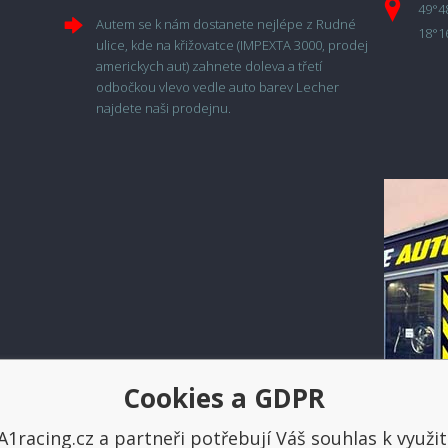
49°4
Autem se k nám dostanete nejlépe z Rudné
18°1
ulice, kde na křižovatce (IMPEXTA 3000, prodej
americkych aut) zahnete doleva a třetí
odbočkou vlevo vedle auto barev Lecher
najdete naši prodejnu.
Cookies a GDPR
Platba a doprava
A1racing.cz a partneři potřebují Váš souhlas k využit