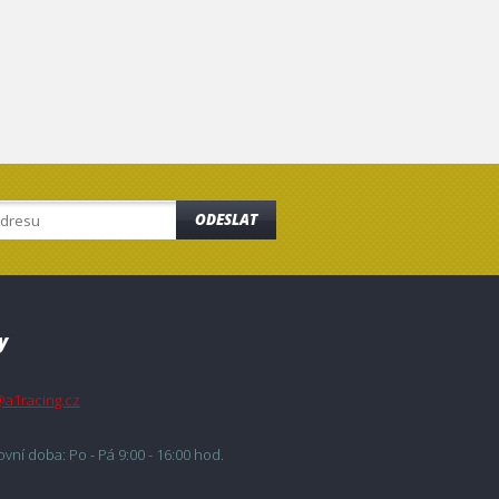
ODESLAT
y
@a1racing.cz
vní doba: Po - Pá 9:00 - 16:00 hod.