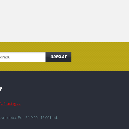
ODESLAT
y
@a1racing.cz
vní doba: Po - Pá 9:00 - 16:00 hod.