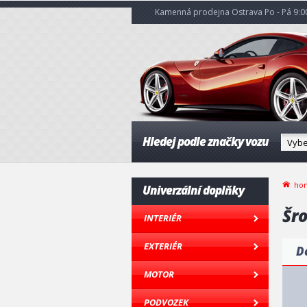
Kamenná prodejna Ostrava Po - Pá 9:00
Hledej podle značky vozu
ho
Univerzální doplňky
Šr
INTERIÉR
EXTERIÉR
D
MOTOR
PODVOZEK