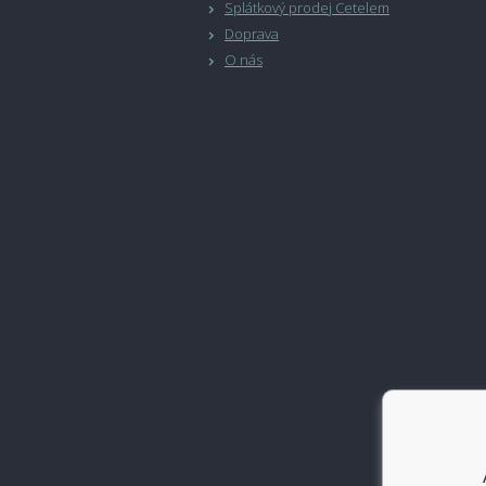
Splátkový prodej Cetelem
Doprava
O nás