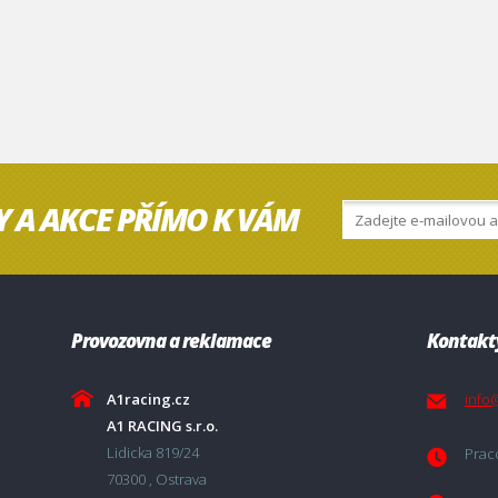
Y A AKCE PŘÍMO K VÁM
Provozovna a reklamace
Kontakt
A1racing.cz
info
A1 RACING s.r.o.
Lidicka 819/24
Praco
70300 , Ostrava