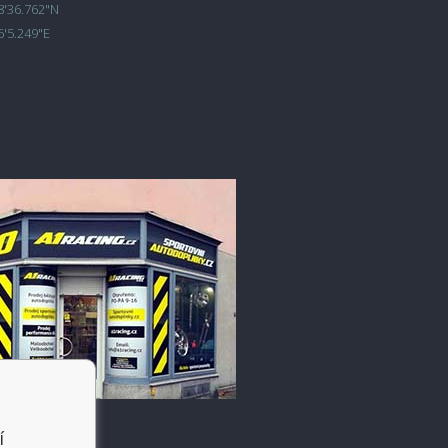
8'36.762"N
6'5.249"E
í