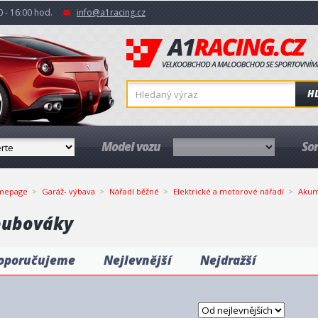
 - 16:00 hod.
info@a1racing.cz
H
Model vozu
So
mepage
Garáž- výbava
Nářadí běžné
Elektrické a motorové nářadí
Akum
oubováky
oporučujeme
Nejlevnější
Nejdražší