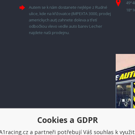
49°4
Autem se k nám dostanete nejlépe z Rudné
18°1
ulice, kde na křižovatce (IMPEXTA 3000, prodej
americkych aut) zahnete doleva a třetí
odbočkou vlevo vedle auto barev Lecher
najdete naši prodejnu.
Cookies a GDPR
Platba a doprava
A1racing.cz a partneři potřebují Váš souhlas k využit