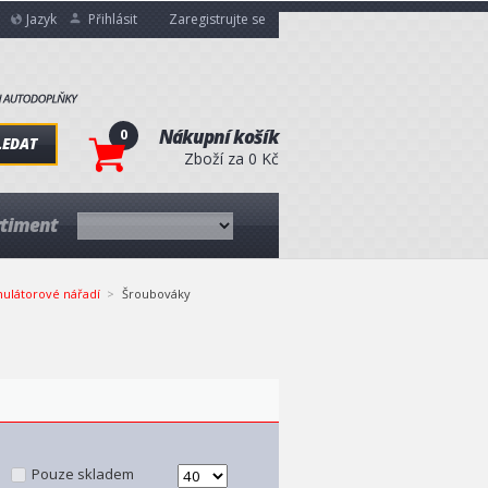
Jazyk
Přihlásit
Zaregistrujte se
0
Nákupní košík
LEDAT
Zboží za 0 Kč
rtiment
ulátorové nářadí
Šroubováky
Pouze skladem